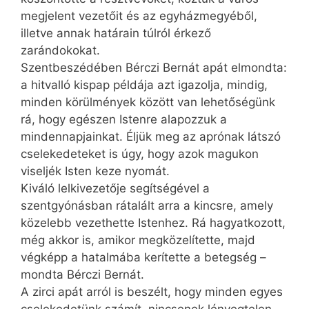
megjelent vezetőit és az egyházmegyéből,
illetve annak határain túlról érkező
zarándokokat.
Szentbeszédében Bérczi Bernát apát elmondta:
a hitvalló kispap példája azt igazolja, mindig,
minden körülmények között van lehetőségünk
rá, hogy egészen Istenre alapozzuk a
mindennapjainkat. Éljük meg az aprónak látszó
cselekedeteket is úgy, hogy azok magukon
viseljék Isten keze nyomát.
Kiváló lelkivezetője segítségével a
szentgyónásban rátalált arra a kincsre, amely
közelebb vezethette Istenhez. Rá hagyatkozott,
még akkor is, amikor megközelítette, majd
végképp a hatalmába kerítette a betegség –
mondta Bérczi Bernát.
A zirci apát arról is beszélt, hogy minden egyes