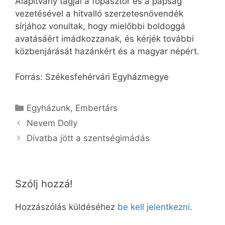
Alapítvány tagjai a főpásztor és a papság
vezetésével a hitvalló szerzetesnövendék
sírjához vonultak, hogy mielőbbi boldoggá
avatásáért imádkozzanak, és kérjék további
közbenjárását hazánkért és a magyar népért.
Forrás: Székesfehérvári Egyházmegye
Kategória
Egyházunk
,
Embertárs
Nevem Dolly
Divatba jött a szentségimádás
Szólj hozzá!
Hozzászólás küldéséhez
be kell jelentkezni
.