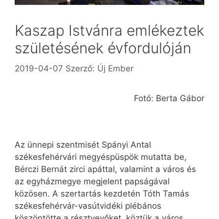
Kaszap Istvánra emlékeztek
születésének évfordulóján
2019-04-07
Szerző:
Új Ember
Fotó: Berta Gábor
Az ünnepi szentmisét Spányi Antal
székesfehérvári megyéspüspök mutatta be,
Bérczi Bernát zirci apáttal, valamint a város és
az egyházmegye megjelent papságával
közösen. A szertartás kezdetén Tóth Tamás
székesfehérvár-vasútvidéki plébános
köszöntötte a résztvevőket, köztük a város