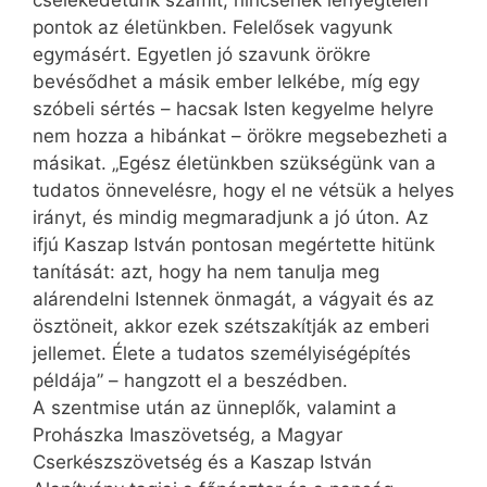
cselekedetünk számít, nincsenek lényegtelen
pontok az életünkben. Felelősek vagyunk
egymásért. Egyetlen jó szavunk örökre
bevésődhet a másik ember lelkébe, míg egy
szóbeli sértés – hacsak Isten kegyelme helyre
nem hozza a hibánkat – örökre megsebezheti a
másikat. „Egész életünkben szükségünk van a
tudatos önnevelésre, hogy el ne vétsük a helyes
irányt, és mindig megmaradjunk a jó úton. Az
ifjú Kaszap István pontosan megértette hitünk
tanítását: azt, hogy ha nem tanulja meg
alárendelni Istennek önmagát, a vágyait és az
ösztöneit, akkor ezek szétszakítják az emberi
jellemet. Élete a tudatos személyiségépítés
példája” – hangzott el a beszédben.
A szentmise után az ünneplők, valamint a
Prohászka Imaszövetség, a Magyar
Cserkészszövetség és a Kaszap István