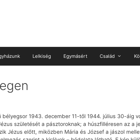
gyházunk
Lelkiség
Egymásért
Család
Kö
yegen
 bélyegsor 1943. december 11-től 1944. július 30-áig vo
ézus születését a pásztoroknak; a húszfilléresen az a j
zik Jézus előtt, miközben Mária és József a jászol melle
értelmezés szerint a királyok – hódolata látható. E kép 