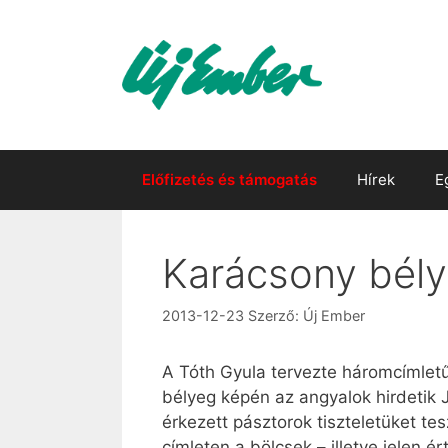
Kilépés
a
tartalomba
Előfizetés és támogatás
Hírek
E
Karácsony bél
2013-12-23
Szerző:
Új Ember
A Tóth Gyula tervezte háromcímletű
bélyeg képén az angyalok hirdetik J
érkezett pásztorok tiszteletüket tes
címleten a bölcsek – illetve jelen 