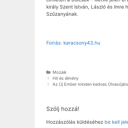
király Szent István, László és Imre
Szűzanyának.
Forrás: karacsony43.hu
Kategória
Mozaik
Hit és élmény
Az Új Ember minden kedves Olvasóján
Szólj hozzá!
Hozzászólás küldéséhez
be kell je