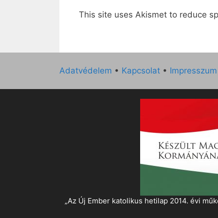
This site uses Akismet to reduce 
Adatvédelem
•
Kapcsolat
•
Impresszum
„Az Új Ember katolikus hetilap 2014. évi 