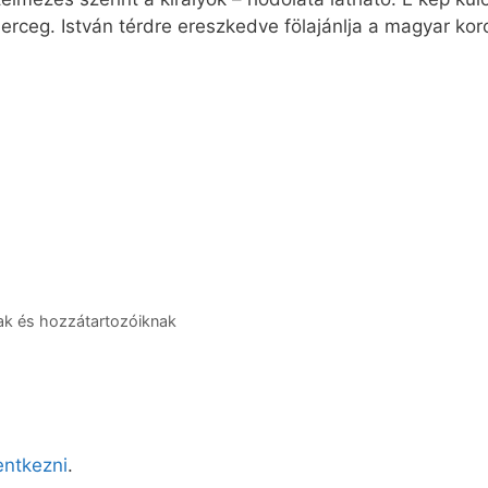
 herceg. István térdre ereszkedve fölajánlja a magyar ko
ak és hozzátartozóiknak
lentkezni
.