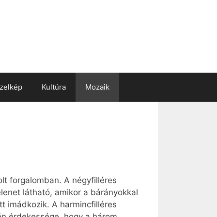
zelkép
Kultúra
Mozaik
lt forgalomban. A négyfilléres
elenet látható, amikor a bárányokkal
tt imádkozik. A harmincfilléres
külön érdekessége, hogy a három