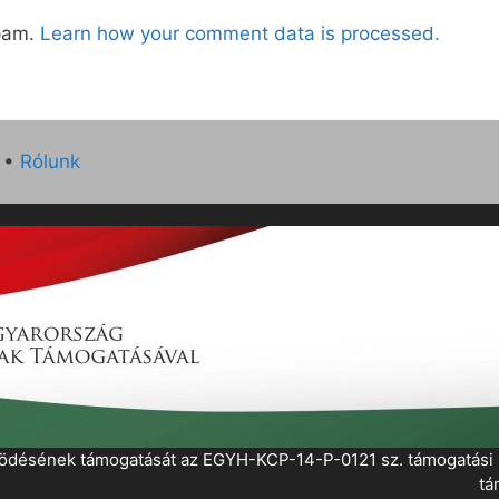
spam.
Learn how your comment data is processed.
•
Rólunk
működésének támogatását az EGYH-KCP-14-P-0121 sz. támogatás
tá