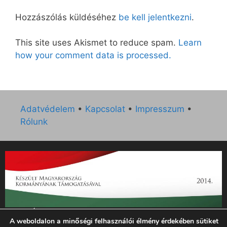
Hozzászólás küldéséhez
be kell jelentkezni
.
This site uses Akismet to reduce spam.
Learn
how your comment data is processed.
Adatvédelem
•
Kapcsolat
•
Impresszum
•
Rólunk
„Az Új Ember katolikus hetilap 2014. évi működésének
A weboldalon a minőségi felhasználói élmény érdekében sütiket
támogatását az EGYH-KCP-14-P-0121 sz. támogatási