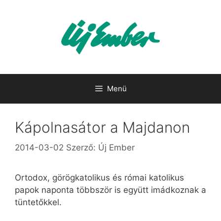
Kilépés
a
tartalomba
Menü
Kápolnasátor a Majdanon
2014-03-02
Szerző:
Új Ember
Ortodox, görögkatolikus és római katolikus
papok naponta többször is együtt imádkoznak a
tüntetőkkel.