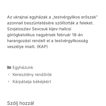
Az ukrajnai egyházak a „testvérgyilkos erőszak”
azonnali beszüntetésére szólították a feleket.
Szvjatoszlav Sevcsuk kijev-halicsi
görögkatolikus nagyérsek február 18-án
harangozást rendelt el a testvérgyilkosság
veszélye miatt. (KAP)
Kategória
Egyházunk
Keresztény rendőrök
Kárpátalja békéjéért
Szólj hozzá!