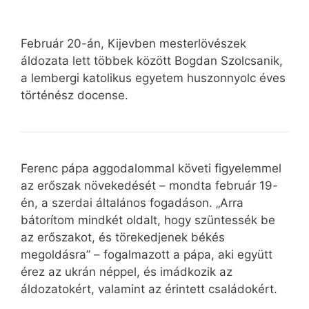
Február 20-án, Kijevben mesterlövészek
áldozata lett többek között Bogdan Szolcsanik,
a lembergi katolikus egyetem huszonnyolc éves
történész docense.
Ferenc pápa aggodalommal követi figyelemmel
az erőszak növekedését – mondta február 19-
én, a szerdai általános fogadáson. „Arra
bátorítom mindkét oldalt, hogy szüntessék be
az erőszakot, és törekedjenek békés
megoldásra” – fogalmazott a pápa, aki együtt
érez az ukrán néppel, és imádkozik az
áldozatokért, valamint az érintett családokért.