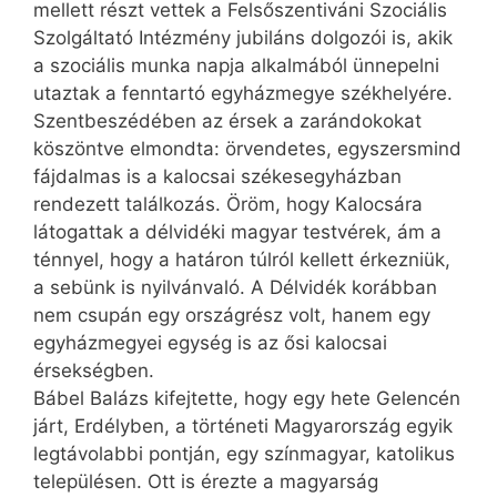
mellett részt vettek a Felsőszentiváni Szociális
Szolgáltató Intézmény jubiláns dolgozói is, akik
a szociális munka napja alkalmából ünnepelni
utaztak a fenntartó egyházmegye székhelyére.
Szentbeszédében az érsek a zarándokokat
köszöntve elmondta: örvendetes, egyszersmind
fájdalmas is a kalocsai székesegyházban
rendezett találkozás. Öröm, hogy Kalocsára
látogattak a délvidéki magyar testvérek, ám a
ténnyel, hogy a határon túlról kellett érkezniük,
a sebünk is nyilvánvaló. A Délvidék korábban
nem csupán egy országrész volt, hanem egy
egyházmegyei egység is az ősi kalocsai
érsekségben.
Bábel Balázs kifejtette, hogy egy hete Gelen­cén
járt, Erdélyben, a történeti Magyarország egyik
legtávolabbi pontján, egy színmagyar, katolikus
településen. Ott is érezte a magyarság