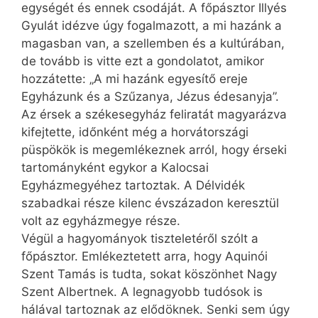
egységét és ennek csodáját. A főpásztor Illyés
Gyulát idézve úgy fogalmazott, a mi hazánk a
magasban van, a szellemben és a kultúrában,
de tovább is vitte ezt a gondolatot, amikor
hozzátette: „A mi hazánk egyesítő ereje
Egyházunk és a Szűzanya, Jézus édesanyja”.
Az érsek a székesegyház feliratát magyarázva
kifejtette, időnként még a horvátországi
püspökök is megemlékeznek arról, hogy érseki
tartományként egykor a Kalocsai
Egyházmegyéhez tartoztak. A Délvidék
szabadkai része kilenc évszázadon keresztül
volt az egyházmegye része.
Végül a hagyományok tiszteletéről szólt a
főpásztor. Emlékeztetett arra, hogy Aquinói
Szent Tamás is tudta, sokat köszönhet Nagy
Szent Albertnek. A legnagyobb tudósok is
hálával tartoznak az elődöknek. Senki sem úgy