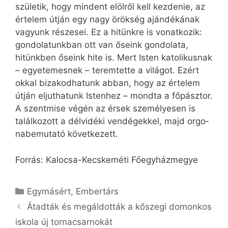
születik, hogy mindent elölről kell kezdenie, az
értelem útján egy nagy örökség ajándékának
vagyunk részesei. Ez a hitünkre is vonatkozik:
gondolatunkban ott van őseink gondolata,
hitünkben őseink hite is. Mert Isten katolikusnak
– egyetemesnek – teremtette a világot. Ezért
okkal bizakodhatunk abban, hogy az értelem
útján eljuthatunk Istenhez – mondta a főpásztor.
A szentmise végén az érsek személyesen is
találkozott a délvidéki vendégekkel, majd orgo­
nabemutató következett.
Forrás: Kalocsa-Kecskeméti Főegyházmegye
Kategória
Egymásért
,
Embertárs
Átadták és megáldották a kőszegi domonkos
iskola új tornacsarnokát