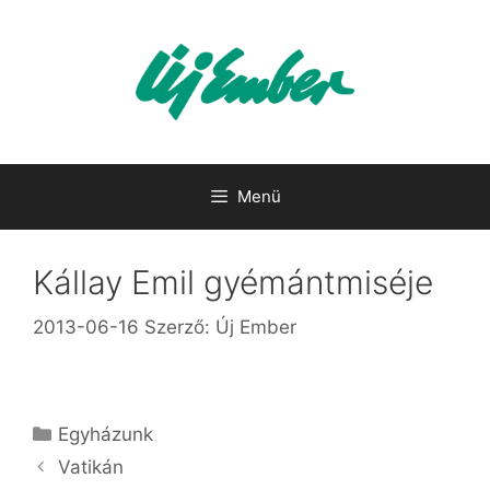
Kilépés
a
tartalomba
Menü
Kállay Emil gyémántmiséje
2013-06-16
Szerző:
Új Ember
Kategória
Egyházunk
Vatikán