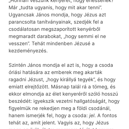
„Honnan veszünk kenyeret, hogy ehessenek?”
Már „tudta ugyanis, hogy mit akar tenni”.
Ugyancsak János mondja, hogy Jézus azt
parancsolta tanítványainak, szedjék fel a
csodálatosan megszaporított kenyérből
megmaradt darabokat, „hogy semmi el ne
vesszen”. Tehát mindenben Jézusé a
kezdeményezés.
Szintén János mondja el azt is, hogy a csoda
óriási hatására az emberek meg akarták
ragadni Jézust, „hogy királlyá tegyék”, és hogy
emiatt elrejtőzött. Másnap talál rá a tömeg, és
ekkor elmondja az élet kenyeréről szóló hosszú
beszédét: igyekszik vezetni hallgatóságát, hogy
figyelmük ne rekedjen meg a földi csodánál,
hanem ismerjék fel, hogy a csoda:
jel
. A fontos
tehát az, amit jelent. Vagyis az, hogy Jézus