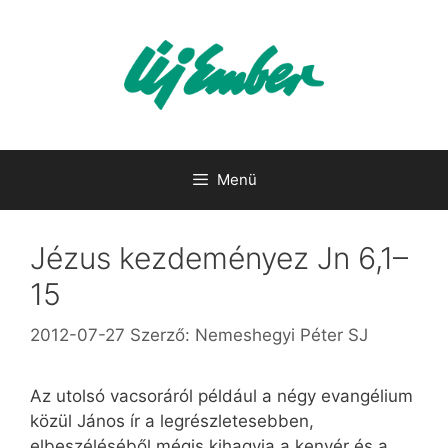
Kilépés
a
tartalomba
Menü
Jézus kezdeményez Jn 6,1–
15
2012-07-27
Szerző:
Nemeshegyi Péter SJ
Az utolsó vacsoráról például a négy evangélium
közül János ír a legrészletesebben,
elbeszéléséből mégis kihagyja a kenyér és a