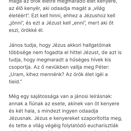
maga az örök életre megmaradó élet kenyere,
az élő kenyér, aki odaadja magát a „világ
életéért”. Ezt kell hinni, ehhez a Jézushoz kell
„jönni”, és ezt a Jézust kell „enni”, mert aki őt
eszi, örökké él.
János tudja, hogy Jézus akkori hallgatóinak
többsége nem fogadta el hittel Jézust, de azt is
tudja, hogy megmaradt a hűséges hívek kis
csoportja. Az ő nevükben vallja meg Péter:
„Uram, kihez mennénk? Az örök élet igéi a
tieid.”
Még egy sajátossága van a jánosi leírásnak:
annak a fiúnak az esete, akinek van öt kenyere
és két hala, s mindezt ingyen odaadja
Jézusnak. Jézus e kenyereket szaporította meg,
és tette a világ végéig folytatódó eucharisztiák