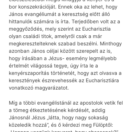
bor konszekrációját. Ennek oka az lehet, hogy
János evangéliumát a keresztség előtt álló
hittanulók számára is írta. Terjedőben volt az a
meggyőződés, mely szerint az Eucharisztia
olyan családi titok, amelyről csak a már
megkeresztelteknek szabad beszélni. Minthogy
azonban János céljai között szerepelt az is,
hogy írásában a Jézus- esemény legmélyebb
értelmét világossá tegye, úgy írta le a
kenyérszaporítás történetét, hogy azt olvasva a
keresztények észrevehessék az Eucharisztiára
vonatkozó magyarázatot.
Míg a többi evangélistánál az apostolok vetik fel
a tömeg étkeztetésének kérdését, addig
Jánosnál Jézus „látta, hogy nagy sokaság
közeledik hozzá”, és ő kérdezi meg Fülöptől: