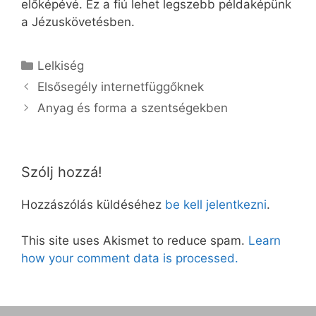
előképévé. Ez a fiú lehet legszebb példaképünk
a Jézuskövetésben.
Kategória
Lelkiség
Elsősegély internetfüggőknek
Anyag és forma a szentségekben
Szólj hozzá!
Hozzászólás küldéséhez
be kell jelentkezni
.
This site uses Akismet to reduce spam.
Learn
how your comment data is processed.