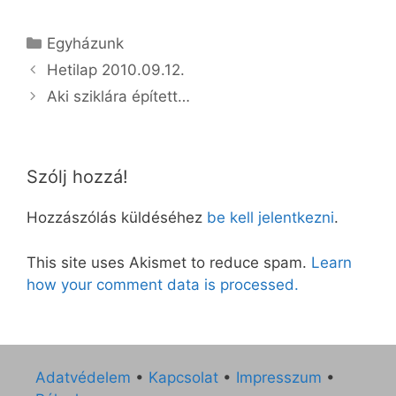
Kategória
Egyházunk
Hetilap 2010.09.12.
Aki sziklára épített…
Szólj hozzá!
Hozzászólás küldéséhez
be kell jelentkezni
.
This site uses Akismet to reduce spam.
Learn
how your comment data is processed.
Adatvédelem
•
Kapcsolat
•
Impresszum
•