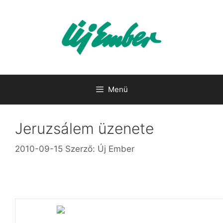
Kilépés
a
tartalomba
Menü
Jeruzsálem üzenete
2010-09-15
Szerző:
Új Ember