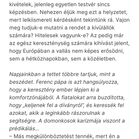
kivételek, jelenleg egyetlen testvér sincs
képzésben. Nehezen éljük meg ezt a helyzetet,
mert lelkiismereti kérdésként tekintünk rá. Vajon
meg tudjuk-e mutatni a rendet a kívülállók
számára? Hitelesek vagyunk-e? Az pedig már
az egész kereszténység számára kihívást jelent,
hogy Európában a vallás nem képes erősödni,
sem a hétköznapokban, sem a közéletben.
Napjainkban a tettet többre tartjuk, mint a
beszédet. Ferenc pápa is azt hangsúlyozza,
hogy a keresztény ember lépjen ki a
komfortzónájából. A fiatalokat arra buzdította,
hogy „keljenek fel a díványról”, és keressék fel
azokat, akik a leginkább rászorulnak a
segítségre. A domonkosok karizmája viszont a
prédikálás…
– Más megkülönböztetést tennék, mert én a