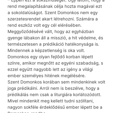
rend megalapításának célja hozta magával ezt
a sokoldalúságot. Szent Domonkos nem egy
szerzetesrendet akart létrehozni. Számára a
rend eszköz volt egy cél elérésében.
Meggyőződésévé vált, hogy az egyházban
gyenge lábakon áll a misszió, a hit védelme, és
természetesen a prédikáció hatékonysága is.
Mindennek a képzetlenség is oka volt.
Domonkos egy olyan fejlődő korban lépett
színre, amikor megnőtt az egyéni szabadság, s
ezzel együtt nagyobb lett az igény a világi
ember személyes hitének megélésére.
Szent Domonkos korában sem mindenkinek volt
joga prédikálni. Arról nem is beszélve, hogy a
prédikálás nem csak a liturgiára korlátozódott.
Mivel mindenkit meg kellett tudni szólítani,
nagyon sokféle érdeklődésű ember lépett be a