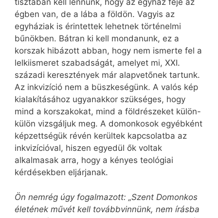
tisztában kell lennünk, hogy az egyház feje az
égben van, de a lába a földön. Vagyis az
egyháziak is érintettek lehetnek történelmi
bűnökben. Bátran ki kell mondanunk, ez a
korszak hibázott abban, hogy nem ismerte fel a
lelkiismeret szabadságát, amelyet mi, XXI.
századi keresztények már alapvetőnek tartunk.
Az inkvizíció nem a büszkeségünk. A valós kép
kialakításához ugyanakkor szükséges, hogy
mind a korszakokat, mind a földrészeket külön-
külön vizsgáljuk meg. A domonkosok egyébként
képzettségük révén kerültek kapcsolatba az
inkvizícióval, hiszen egyedül ők voltak
alkalmasak arra, hogy a kényes teológiai
kérdésekben eljárjanak.
Ön nemrég úgy fogalmazott: „Szent Domonkos
életének művét kell továbbvinnünk, nem írásba