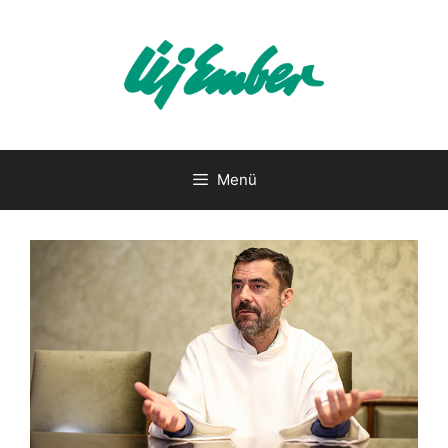
Kilépés
a
tartalomba
Menü