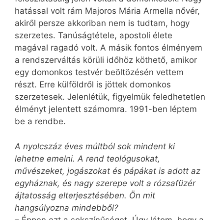
hatással volt rám Majoros Mária Armella nővér,
akiről persze akkoriban nem is tudtam, hogy
szerzetes. Tanúságtétele, apostoli élete
magával ragadó volt. A másik fontos élményem
a rendszerváltás körüli időhöz köthető, amikor
egy domonkos testvér beöltözésén vettem
részt. Erre külföldről is jöttek domonkos
szerzetesek. Jelenlétük, figyelmük feledhetetlen
élményt jelentett számomra. 1991-ben léptem
be a rendbe.
A nyolcszáz éves múltból sok mindent ki
lehetne emelni. A rend teológusokat,
művészeket, jogászokat és pápákat is adott az
egyháznak, és nagy szerepe volt a rózsafüzér
ájtatosság elterjesztésében. Ön mit
hangsúlyozna mindebből?
– Éppen ezt a sokszínűséget. Úgy látom, hogy a