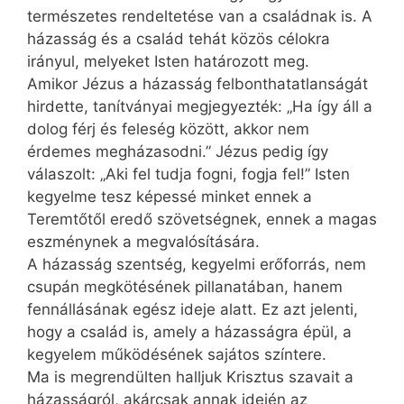
természetes rendeltetése van a családnak is. A
házasság és a család tehát közös célokra
irányul, melyeket Isten határozott meg.
Amikor Jézus a házasság felbonthatatlanságát
hirdette, tanítványai megjegyezték: „Ha így áll a
dolog férj és feleség között, akkor nem
érdemes megházasodni.” Jézus pedig így
válaszolt: „Aki fel tudja fogni, fogja fel!” Isten
kegyelme tesz képessé minket ennek a
Teremtőtől eredő szövetségnek, ennek a magas
eszménynek a megvalósítására.
A házasság szentség, kegyelmi erőforrás, nem
csupán megkötésének pillanatában, hanem
fennállásának egész ideje alatt. Ez azt jelenti,
hogy a család is, amely a házasságra épül, a
kegyelem működésének sajátos színtere.
Ma is megrendülten halljuk Krisztus szavait a
házasságról, akárcsak annak idején az