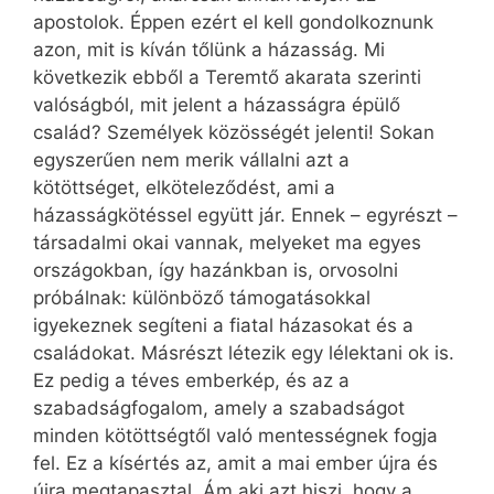
apostolok. Éppen ezért el kell gondolkoznunk
azon, mit is kíván tőlünk a házasság. Mi
következik ebből a Teremtő akarata szerinti
valóságból, mit jelent a házasságra épülő
család? Személyek közösségét jelenti! Sokan
egyszerűen nem merik vállalni azt a
kötöttséget, elköteleződést, ami a
házasságkötéssel együtt jár. Ennek – egyrészt –
társadalmi okai vannak, melyeket ma egyes
országokban, így hazánkban is, orvosolni
próbálnak: különböző támogatásokkal
igyekeznek segíteni a fiatal házasokat és a
családokat. Másrészt létezik egy lélektani ok is.
Ez pedig a téves emberkép, és az a
szabadságfogalom, amely a szabadságot
minden kötöttségtől való mentességnek fogja
fel. Ez a kísértés az, amit a mai ember újra és
újra megtapasztal. Ám aki azt hiszi, hogy a