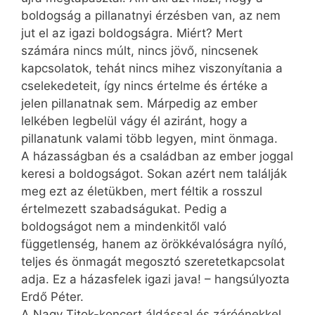
boldogság a pillanatnyi érzésben van, az nem
jut el az igazi boldogságra. Miért? Mert
számára nincs múlt, nincs jövő, nincsenek
kapcsolatok, tehát nincs mihez viszonyítania a
cselekedeteit, így nincs értelme és értéke a
jelen pillanatnak sem. Márpedig az ember
lelkében legbelül vágy él aziránt, hogy a
pillanatunk valami több legyen, mint önmaga.
A házasságban és a családban az ember joggal
keresi a boldogságot. Sokan azért nem találják
meg ezt az életükben, mert féltik a rosszul
értelmezett szabadságukat. Pedig a
boldogságot nem a mindenkitől való
függetlenség, hanem az örökkévalóságra nyíló,
teljes és önmagát megosztó szeretetkapcsolat
adja. Ez a házasfelek igazi java! – hangsúlyozta
Erdő Péter.
A Nagy Titok-koncert áldással és záróénekkel