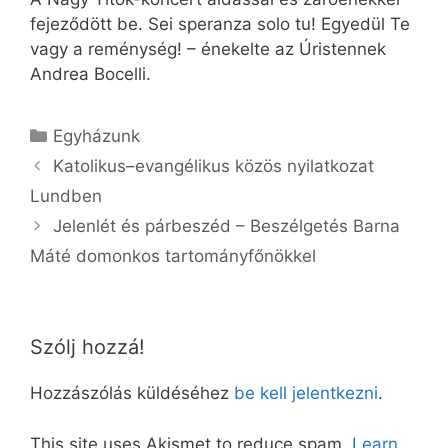
fejeződött be. Sei speranza solo tu! Egyedül Te
vagy a reménység! – énekelte az Úristennek
Andrea Bocelli.
Kategória
Egyházunk
Katolikus–evangélikus közös nyilatkozat
Lundben
Jelenlét és párbeszéd – Beszélgetés Barna
Máté domonkos tartományfőnökkel
Szólj hozzá!
Hozzászólás küldéséhez
be kell jelentkezni
.
This site uses Akismet to reduce spam.
Learn