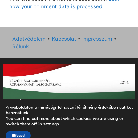
how your comment data is processed.
Adatvédelem
•
Kapcsolat
•
Impresszum
•
Rólunk
„Az Új Ember katolikus hetilap 2014. évi működésének
A weboldalon a minőségi felhasználói élmény érdekében sütiket
támogatását az EGYH-KCP-14-P-0121 sz. támogatási
használunk.
szerződés keretében 3 000 000 Ft összegben támogatta az
You can find out more about which cookies we are using or
Emberi Erőforrások Minisztériuma.”
switch them off in
settings
.
© 2026 Magyar Kurír - Új Ember
• Készült
GeneratePress
Elfogad