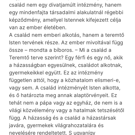
család nem egy divatjamúlt intézmény, hanem
egy mindenfajta társadalmi alakulatnál régebbi
képződmény, amellyel Istennek kifejezett célja
van az ember életében.
A család nem emberi alkotás, hanem a teremtő
Isten tervének része. Az ember mivoltával függ
össze – mondta a bíboros. – Mi a család a
Teremtő terve szerint? Egy férfi és egy nő, akik
a házasságban egyesülnek, családot alkotnak,
gyermekeikkel együtt. Ez az intézmény
független attól, hogy a közhatalom elismeri-e,
vagy sem. A család intézményét Isten alkotta,
és ő határozta meg annak alaptörvényeit. Ez
tehát nem a pápa vagy az egyház, de nem is a
világi közvélemény vagy a hatalmak tetszésétől
függ. A házasság és a család a házastársak
javára, gyermekek világrahozatalára és
nevelésére rendeltetett. S ugyanígy