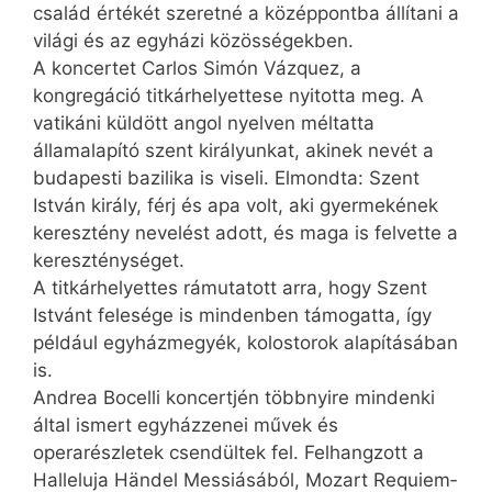
család értékét szeretné a középpontba állítani a
világi és az egyházi közösségekben.
A koncertet Carlos Simón Vázquez, a
kongregáció titkárhelyettese nyitotta meg. A
vatikáni küldött angol nyelven méltatta
államalapító szent királyunkat, akinek nevét a
budapesti bazilika is viseli. Elmondta: Szent
István király, férj és apa volt, aki gyermekének
keresztény nevelést adott, és maga is felvette a
kereszténységet.
A titkárhelyettes rámutatott arra, hogy Szent
Istvánt felesége is mindenben támogatta, így
például egyházmegyék, kolostorok alapításában
is.
Andrea Bocelli koncertjén többnyire mindenki
által ismert egyházzenei művek és
operarészletek csendültek fel. Felhangzott a
Halleluja Händel Messiásából, Mozart Requiem­