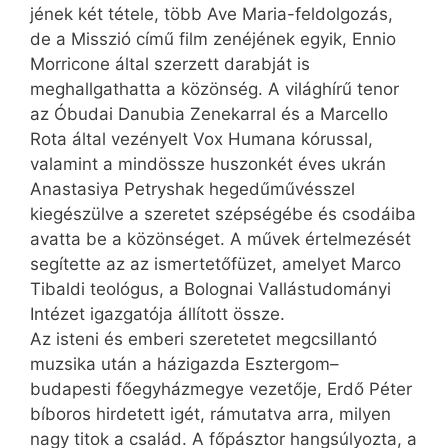
jének két tétele, több Ave Maria-feldolgozás,
de a Misszió című film zenéjének egyik, Ennio
Morricone által szerzett darabját is
meghallgathatta a közönség. A világhírű tenor
az Óbudai Danubia Zenekarral és a Marcello
Rota által vezényelt Vox Humana kórussal,
valamint a mindössze huszonkét éves ukrán
Anastasiya Petryshak hegedűművésszel
kiegészülve a szeretet szépségébe és csodáiba
avatta be a közönséget. A művek értelmezését
segítette az az ismertetőfüzet, amelyet Marco
Tibaldi teológus, a Bolognai Vallástudományi
Intézet igazgatója állított össze.
Az isteni és emberi szeretetet megcsillantó
muzsika után a házigazda Esztergom–
budapesti főegyházmegye vezetője, Erdő Péter
bíboros hirdetett igét, rámutatva arra, milyen
nagy titok a család. A főpásztor hangsúlyozta, a