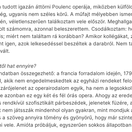
tudott igazán áttörni Poulenc operája, miközben külf
ség, ugyanis nem széles körű. A műfajt mélyebben isme
gén, véletlenszerűen találkoztam vele először. Meghall
lt számomra, azonnal beleszerettem. Csodálkoztam: ho
is; miért nem találtam rá korábban? Amikor kollégákat,
nt igen, azok lelkesedéssel beszéltek a darabról. Nem t
vált.
től hat ennyire?
ndatban összegezhető: a francia forradalom idején, 1794
ól, akik nem engedelmeskedtek az egyházi rendeket felo
A zárójelenet az operairodalom egyik, ha nem a legsokkol
e azonban ez egy két és fél órás opera. Ahogy az eredet
 és rendkívül szofisztikált párbeszédek, jelenetek füzére
t nem játsszák mindenhol olyan gyakran, mint mondjuk 
s a szöveg annyira tömény és gyönyörű, hogy már szinte 
 vele. Amióta próbáljuk, egyszerűen sokkos állapotban