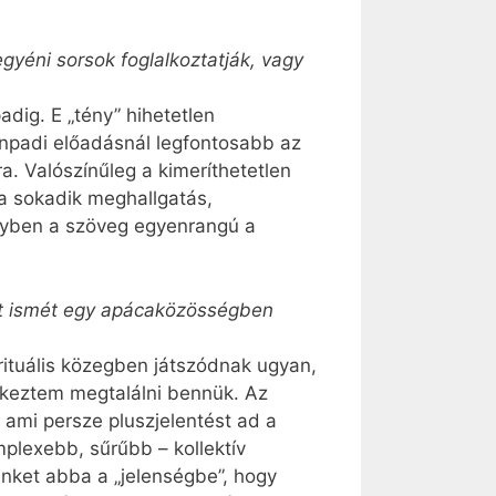
gyéni sorsok foglalkoztatják, vagy
dig. E „tény” hihetetlen
zínpadi előadásnál legfontosabb az
a. Valószínűleg a kimeríthetetlen
 a sokadik meghallgatás,
melyben a szöveg egyenrangú a
ost ismét egy apácaközösségben
irituális közegben játszódnak ugyan,
ekeztem megtalálni bennük. Az
ami persze pluszjelentést ad a
plexebb, sűrűbb – kollektív
inket abba a „jelenségbe”, hogy