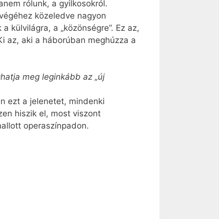
anem rólunk, a gyilkosokról.
ra végéhez közeledve nagyon
a külvilágra, a „közönségre”. Ez az,
Ki az, aki a háborúban meghúzza a
hatja meg leginkább az „új
 ezt a jelenetet, mindenki
n hiszik el, most viszont
allott operaszínpadon.