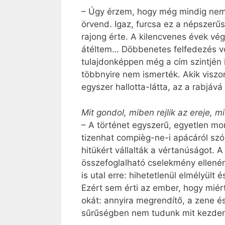
– Úgy érzem, hogy még mindig nem 
örvend. Igaz, furcsa ez a népszerű
rajong érte. A kilencvenes évek vé
átéltem… Döbbenetes felfedezés vo
tulajdonképpen még a cím szintjén 
többnyire nem ismerték. Akik viszo
egyszer hallotta-látta, az a rabjává 
Mit gondol, miben rejlik az ereje, mi
– A történet egyszerű, egyetlen mo
tizenhat compièg-ne-­i apácáról sz
hitükért vállalták a vértanúságot. 
összefoglalható cselekmény ellenér
is utal erre: hihetetlenül elmélyült
Ezért sem érti az ember, hogy miér
okát: annyira megrendítő, a zene é
sűrűségben nem tudunk mit kezdeni