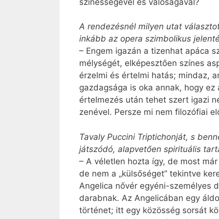
színességével és valóságával?
A rendezésnél milyen utat választot
inkább az opera szimbolikus jelent
– Engem igazán a tizenhat apáca sze
mélységét, elképesztően színes aspe
érzelmi és értelmi hatás; mindaz, a
gazdagsága is oka annak, hogy ez a
értelmezés után tehet szert igazi 
zenével. Persze mi nem filozófiai 
Tavaly Puccini Triptichonját, s be
játszódó, alapvetően spirituális ta
– A véletlen hozta így, de most már
de nem a „külsőséget” tekintve ke
Angelica nővér egyéni-személyes dr
darabnak. Az Angelicában egy áldoz
történet; itt egy közösség sorsát k