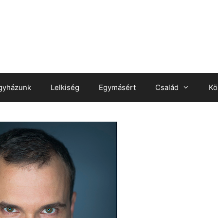
gyházunk
Lelkiség
Egymásért
Család
Kö