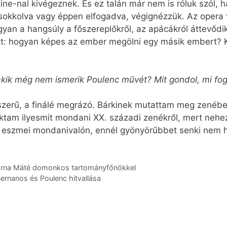
ine-nal kivégeznek. És ez talán már nem is róluk szól, h
l, sokkolva vagy éppen elfogadva, végignézzük. Az ope
gyan a hangsúly a főszereplőkről, az apácákról áttevődik 
ott: hogyan képes az ember megölni egy másik embert? 
akik még nem ismerik Poulenc művét? Mit gondol, mi fog
szerű, a finálé megrázó. Bárkinek mutattam meg zenében
tam ilyesmit mondani XX. századi zenékről, mert neheze
eszmei mondanivalón, ennél gyönyörűbbet senki nem h
Barna Máté domonkos tartományfőnökkel
Bernanos és Poulenc hitvallása