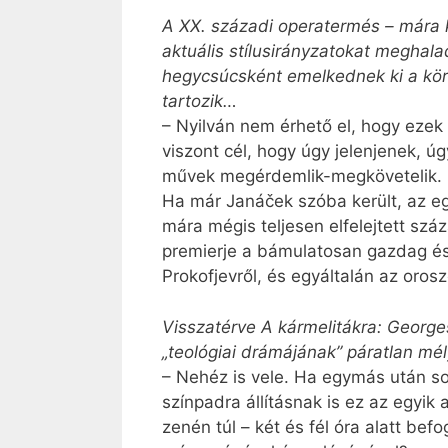
A XX. századi operatermés – mára k
aktuális stílusirányzatokat megha
hegycsúcsként emelkednek ki a kör
tartozik…
– Nyilván nem érhető el, hogy eze
viszont cél, hogy úgy jelenjenek, 
művek megérdemlik-megkövetelik. E
Ha már Janáček szóba került, az eg
mára mégis teljesen elfelejtett s
premierje a bámulatosan gazdag és 
Prokofjevről, és egyáltalán az oro
Visszatérve A kármelitákra: George
„teológiai drámájának” páratlan mé
– Nehéz is vele. Ha egymás után s
színpadra állításnak is ez az egyik
zenén túl – két és fél óra alatt b