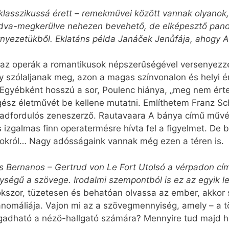
lasszikussá érett – remekművei között vannak olyanok, 
ladva-megkerülve nehezen bevehető, de elképesztő pano
nyezetükből. Eklatáns példa Janáček Jenůfája, ahogy A 
k az operák a romantikusok népszerűségével versenyezz
úgy szólaljanak meg, azon a magas színvonalon és helyi 
gyébként hosszú a sor, Poulenc hiánya, „meg nem értet
ész életművét be kellene mutatni. Említhetem Franz Sch
zázadfordulós zeneszerző. Rautavaara A bánya című művé
izgalmas finn operatermésre hívta fel a figyelmet. De 
szokról… Nagy adósságaink vannak még ezen a téren is.
s Bernanos – Gertrud von Le Fort Utolsó a vérpadon című
lységű a szövege. Irodalmi szempontból is ez az egyik 
okszor, tüzetesen és behatóan olvassa az ember, akkor
 anomáliája. Vajon mi az a szövegmennyiség, amely – a t
efogadható a néző-hallgató számára? Mennyire tud majd h