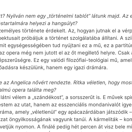
t? Nyilván nem egy „történelmi tablót” látunk majd. Az e
éstartalmára helyezi a hangsúlyt?
mélyes története érdekelt. Az, hogyan jutnak el a vérpa
ktusait próbáljuk a történet szolgálatába állítani. A s
mit egységességében tud nyújtani ez a mű, ez a partitúr
z opera még nem jutott el az őt megillető helyre. Csak
népszerűségre. Ez egy valódi filozófiai-teológiai mű, a
előadásra készülünk, hanem egy igazi drámára.
nne az Angelica nővért rendezte. Ritka véletlen, hogy m
rtalmú opera találta meg?
 látni vélem a „szándékost”, a sorsszerűt is. E művek sp
restem az utat, hanem az esszenciális mondanivalót igy
áma, amely „véletlenül” egy apácazárdában játszódik – 
at öngyilkosságának vagyunk tanúi. A kármeliták – kom
övetjük nyomon. A finálé pedig hét percen át visz bele m