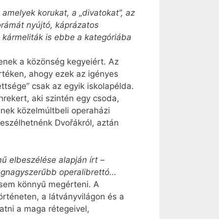
amelyek korukat, a „divatokat”, az
rámát nyújtó, káprázatos
kármeliták is ebbe a kategóriába
enek a közönség kegyeiért. Az
értéken, ahogy ezek az igényes
tsége” csak az egyik iskolapélda.
rekert, aki szintén egy csoda,
nek közelmúltbeli operaházi
beszélhetnénk Dvořákról, aztán
 elbeszélése alapján írt –
legnagyszerűbb operalibrettó…
 sem könnyű megérteni. A
örténeten, a látványvilágon és a
atni a maga rétegeivel,