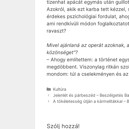
tizenhat apácát egymás után guillot
Azokról, akik ezt karba tett kézze
érdekes pszichológiai fordulat, aho
ami rendkívüli módon foglalkoztat
ravaszt?
Mivel ajánlaná az operát azoknak, 
közönséget”?
– Ahogy említettem: a történet egy
megdöbbent. Viszonylag ritkán szok
mondom: túl a cselekményen és az 
Kategória
Kultúra
Jelenlét és párbeszéd – Beszélgetés 
A tökéletesség útján a kármelitákkal – 
Szólj hozzá!