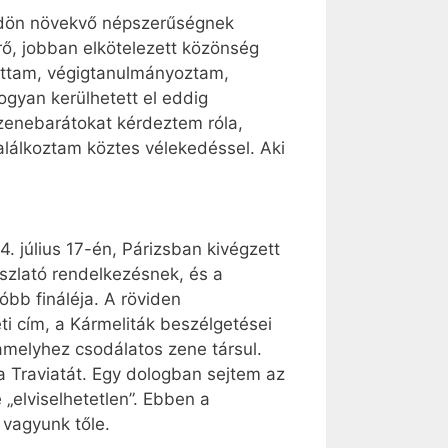
öldön növekvő népszerűségnek
rő, jobban elkötelezett közönség
gattam, végigtanulmányoztam,
gyan kerülhetett el eddig
 zenebarátokat kérdeztem róla,
alálkoztam köztes vélekedéssel. Aki
. július 17-én, Párizsban kivégzett
szlató rendelkezésnek, és a
óbb fináléja. A röviden
i cím, a Kármeliták beszélgetései
, amelyhez csodálatos zene társul.
a Traviatát. Egy dologban sejtem az
„elviselhetetlen”. Ebben a
 vagyunk tőle.