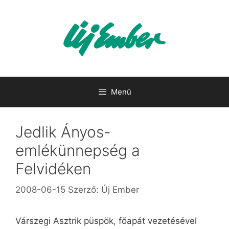
Kilépés
a
tartalomba
Menü
Jedlik Ányos-
emlékünnepség a
Felvidéken
2008-06-15
Szerző:
Új Ember
Várszegi Asztrik püspök, fõapát vezetésével