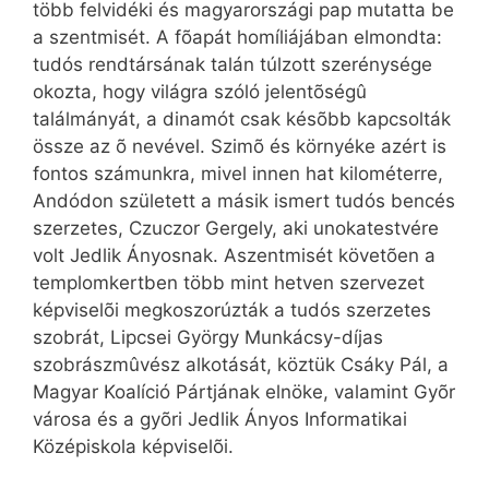
több felvidéki és magyarországi pap mutatta be
a szentmisét. A fõapát homíliájában elmondta:
tudós rendtársának talán túlzott szerénysége
okozta, hogy világra szóló jelentõségû
találmányát, a dinamót csak késõbb kapcsolták
össze az õ nevével. Szimõ és környéke azért is
fontos számunkra, mivel innen hat kilométerre,
Andódon született a másik ismert tudós bencés
szerzetes, Czuczor Gergely, aki unokatestvére
volt Jedlik Ányosnak. Aszentmisét követõen a
templomkertben több mint hetven szervezet
képviselõi megkoszorúzták a tudós szerzetes
szobrát, Lipcsei György Munkácsy-díjas
szobrászmûvész alkotását, köztük Csáky Pál, a
Magyar Koalíció Pártjának elnöke, valamint Gyõr
városa és a gyõri Jedlik Ányos Informatikai
Középiskola képviselõi.