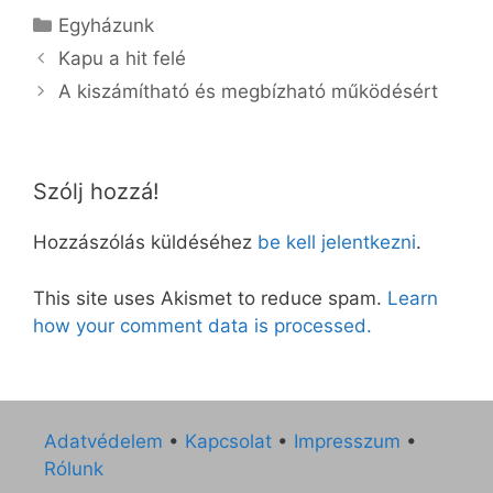
Kategória
Egyházunk
Kapu a hit felé
A kiszámítható és megbízható működésért
Szólj hozzá!
Hozzászólás küldéséhez
be kell jelentkezni
.
This site uses Akismet to reduce spam.
Learn
how your comment data is processed.
Adatvédelem
•
Kapcsolat
•
Impresszum
•
Rólunk