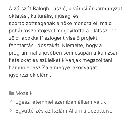
A zárszót Balogh László, a városi önkormányzat
oktatási, kulturális, ifjúsági és
sportbizottságának elnöke mondta el, majd
pohárköszöntőjével megnyitotta a „Játsszunk
zöld lapokkal!” szlogent viselő projekt
fenntartási időszakát. Kiemelte, hogy a
programmal a jövőben sem csupán a kanizsai
fiatalokat és szüleiket kívánják megszólítani,
hanem egész Zala megye lakosságát
igyekeznek elérni.
Kategória
Mozaik
Egész létemmel szemben álltam velük
Együttérzés az Iszlám Állam üldözötteivel