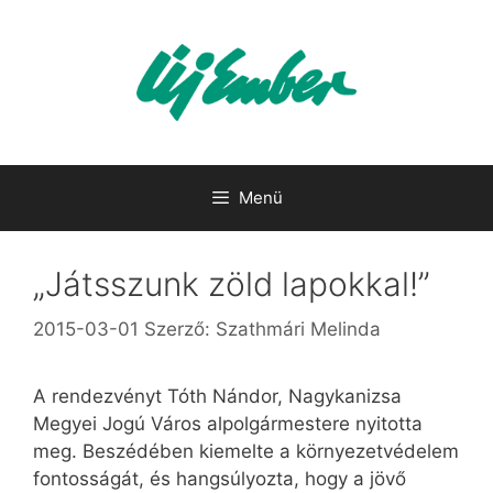
Kilépés
a
tartalomba
Menü
„Játsszunk zöld lapokkal!”
2015-03-01
Szerző:
Szathmári Melinda
A rendezvényt Tóth Nándor, Nagykanizsa
Megyei Jogú Város alpolgármestere nyitotta
meg. Beszédében kiemelte a környezetvédelem
fontosságát, és hangsúlyozta, hogy a jövő