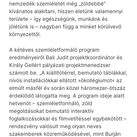
nemzedék szemléletét még „zöldebbé”
kívánatos alakítani, hiszen életünk valamennyi
területe – így egészségünk, munkánk és
jólétünk is – nagyban függ a minket körülvevő
környezettől.
A kétéves szemléletformáló program
eredményeiről Bali Judit projektkoordinátor és
Király Gellért pályázati projektmenedzser
számolt be. „A kiállítótérrel, bemutató táblákkal,
nívós installációkkal ellátott »ökollégiumot« az
elmúlt másfél év során közel háromezer-ötszáz
érdeklődő látogatta meg. A program ideje alatt
hetvenöt – szemléletformáló, zöld
megoldásokat bemutató interaktív
foglalkozásokkal és filmvetítéssel egybekötött –
rendezvény valósult meg olyan neves
szakemberek közreműködésével, mint Burján