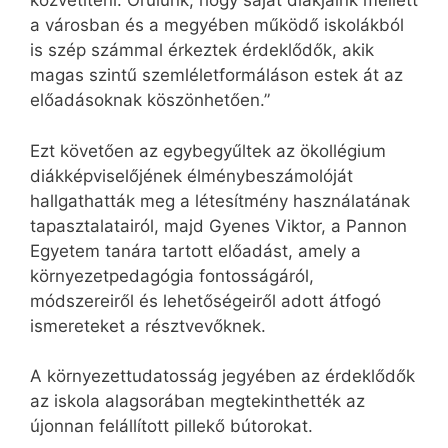
közvetíteni. Örülünk, hogy saját diákjaink mellett
a városban és a megyében működő iskolákból
is szép számmal érkeztek érdeklődők, akik
magas szintű szemléletformáláson estek át az
előadásoknak köszönhetően.”
Ezt követően az egybegyűltek az ökollégium
diákképviselőjének élménybeszámolóját
hallgathatták meg a létesítmény használatának
tapasztalatairól, majd Gyenes Viktor, a Pannon
Egyetem tanára tartott előadást, amely a
környezetpedagógia fontosságáról,
módszereiről és lehetőségeiről adott átfogó
ismereteket a résztvevőknek.
A környezettudatosság jegyében az érdeklődők
az iskola alagsorában megtekinthették az
újonnan felállított pillekő bútorokat.