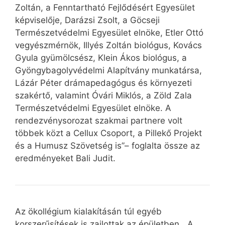
Zoltán, a Fenntartható Fejlődésért Egyesület
képviselője, Darázsi Zsolt, a Göcseji
Természetvédelmi Egyesület elnöke, Etler Ottó
vegyészmérnök, Illyés Zoltán biológus, Kovács
Gyula gyümölcsész, Klein Ákos biológus, a
Gyöngybagolyvédelmi Alapítvány munkatársa,
Lázár Péter drámapedagógus és környezeti
szakértő, valamint Óvári Miklós, a Zöld Zala
Természetvédelmi Egyesület elnöke. A
rendezvénysorozat szakmai partnere volt
többek közt a Cellux Csoport, a Pillekő Projekt
és a Humusz Szövetség is”– foglalta össze az
eredményeket Bali Judit.
Az ökollégium kialakításán túl egyéb
korszerűsítések is zajlottak az épületben. „A