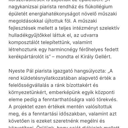
nagykanizsai piarista rendház és fiúkollégium
épületét energiahatékonyságot növelő műszaki
megoldásokkal újítottuk föl. A műszaki
fejlesztések mellett a teljes intézményt szelektív
hulladékgyűjtőkkel láttuk el, az udvarra
komposztálót telepítettünk, valamint
létrehoztunk egy harmincnégy férőhelyes fedett
kerékpártárolót is” – mondta el Király Gellért.
Nyeste Pál piarista igazgató hangsúlyozta: „A
rend küldetésnyilatkozatában alapvető érték a
felelősségvállalás a ránk bízottakért és
környezetünkért, emberképünk egyik központi
eleme pedig a fenntarthatóságra való törekvés.
A projektet ezen értékek mentén valósítottuk
meg, és a fenntartási időszakban, valamint azt
követően is ezeket szeretnénk megélni és