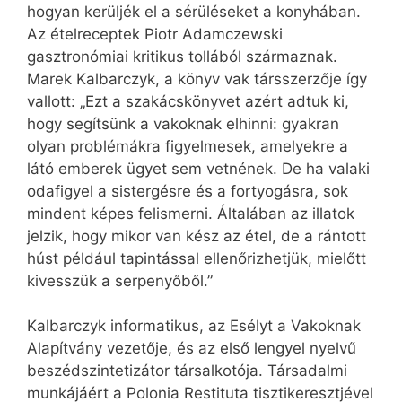
hogyan kerüljék el a sérüléseket a konyhában.
Az ételreceptek Piotr Adamczewski
gasztronómiai kritikus tollából származnak.
Marek Kalbarczyk, a könyv vak társszerzője így
vallott: „Ezt a szakácskönyvet azért adtuk ki,
hogy segítsünk a vakoknak elhinni: gyakran
olyan problémákra figyelmesek, amelyekre a
látó emberek ügyet sem vetnének. De ha valaki
odafigyel a sistergésre és a fortyogásra, sok
mindent képes felismerni. Általában az illatok
jelzik, hogy mikor van kész az étel, de a rántott
húst például tapintással ellenőrizhetjük, mielőtt
kivesszük a serpenyőből.”
Kalbarczyk informatikus, az Esélyt a Vakoknak
Alapítvány vezetője, és az első lengyel nyelvű
beszédszintetizátor társalkotója. Társadalmi
munkájáért a Polonia Restituta tisztikeresztjével