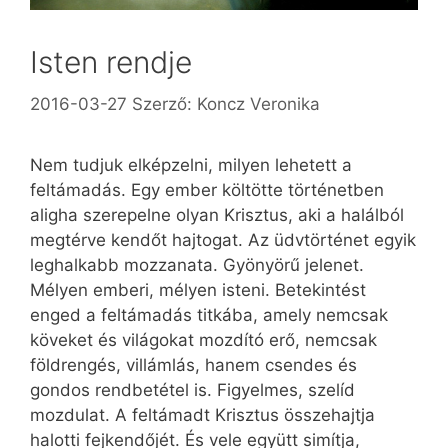
Isten rendje
2016-03-27
Szerző:
Koncz Veronika
Nem tudjuk elképzelni, milyen lehetett a
feltámadás. Egy ember költötte történetben
aligha szerepelne olyan Krisztus, aki a halálból
megtérve kendőt hajtogat. Az üdvtörténet egyik
leghalkabb mozzanata. Gyönyörű jelenet.
Mélyen emberi, mélyen isteni. Betekintést
enged a feltámadás titkába, amely nemcsak
köveket és világokat mozdító erő, nemcsak
földrengés, villámlás, hanem csendes és
gondos rendbetétel is. Figyelmes, szelíd
mozdulat. A feltámadt Krisztus összehajtja
halotti fejkendőjét. És vele együtt simítja,