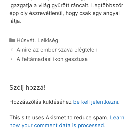
igazgatja a világ gyűrött ráncait. Legtöbbször
épp oly észrevétlenül, hogy csak egy angyal
látja.
Kategória
Húsvét
,
Lelkiség
Amire az ember szava elégtelen
A feltámadási ikon gesztusa
Szólj hozzá!
Hozzászólás küldéséhez
be kell jelentkezni
.
This site uses Akismet to reduce spam.
Learn
how your comment data is processed.