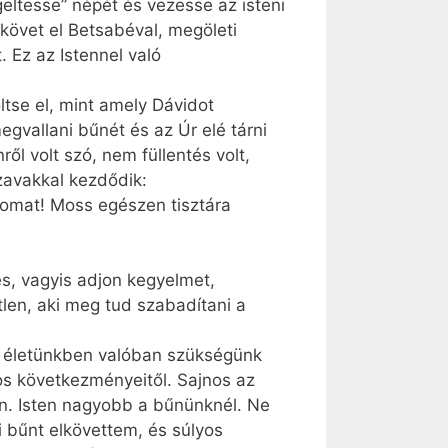
legeltesse” népét és vezesse az isteni
 követ el Betsabéval, megöleti
. Ez az Istennel való
ltse el, mint amely Dávidot
megvallani bűnét és az Úr elé tárni
 volt szó, nem füllentés volt,
szavakkal kezdődik:
ágomat! Moss egészen tisztára
es, vagyis adjon kegyelmet,
tlen, aki meg tud szabadítani a
 életünkben valóban szükségünk
s következményeitől. Sajnos az
an. Isten nagyobb a bűnünknél. Ne
i bűnt elkövettem, és súlyos