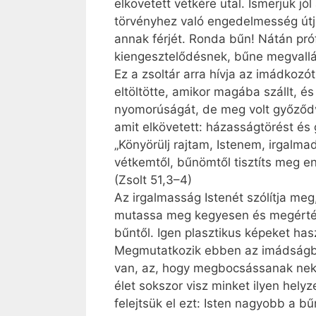
elkövetett vétkére utal. Ismerjük jól
törvényhez való engedelmesség útjai
annak férjét. Ronda bűn! Nátán próf
kiengesztelődésnek, bűne megvallásá
Ez a zsoltár arra hívja az imádkozó
eltöltötte, amikor magába szállt, és
nyomorúságát, de meg volt győződve
amit elkövetett: házasságtörést és 
„Könyörülj rajtam, Istenem,­ irgalm
vétkemtől, bű­nöm­től tisztíts meg 
(Zsolt 51,3–4)
Az irgalmasság Istenét szólítja me
mutassa meg kegyesen és megértéssel
bűntől. Igen plasztikus képeket hasz
Megmutatkozik ebben az imádságba
van, az, hogy megbocsássanak nekü
élet sokszor visz minket ilyen hel
felejtsük el ezt: Isten nagyobb a 