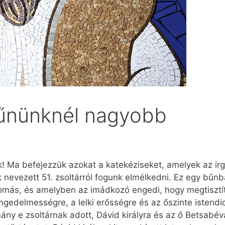
bűnünknél nagyobb
ok! Ma befejezzük azokat a katekéziseket, amelyek az 
 nevezett 51. zsoltárról fogunk elmélkedni. Ez egy bűn
más, és amelyben az imádkozó engedi, hogy megtisztíts
gedelmességre, a lelki erősségre és az őszinte istendic
ny e zsoltárnak adott, Dávid királyra és az ő Betsabéval