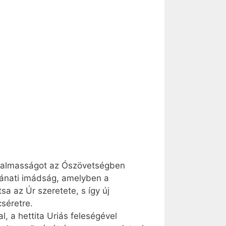
irgalmasságot az Ószövetségben
bánati imádság, amelyben a
a az Úr szeretete, s így új
séretre.
, a hettita Uriás feleségével