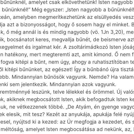
 bűnünknél, amelyet csak elkövethetünk! Isten nagyobb
 bűnünknél!” Még egyszer: „Isten nagyobb a bűnünknél!
óceán, amelyben megmerítkezhetünk az elsüllyedés veszé
dja azt a bizonyosságot, hogy ő sosem hagy el minket. B
 ő még annál is és mindig nagyobb (vö. 1Jn 3,20), me
zik, bocsánatot keres, megvallja bűnét, de beismerve az
kegyelmet és irgalmat kér. A zsoltárimádkozó Isten jósá
n hatékony, mert megteremti azt, amit kimond. Ő nem fá
él fogva kitépi a bűnt, nem úgy, ahogy a ruhatisztítóban t
l kitépi bűnünket, az egészet! Így a bűnbánó újra tisztá
ehérebb. Mindannyian bűnösök vagyunk. Nemde? Ha valam
nki sem jelentkezik. Mindannyian azok vagyunk.
remtménnyé leszünk, telve lélekkel és örömmel. Új valós
nk, akiknek megbocsátott Isten, akik befogadtuk Isten k
, ne vétkezzenek többé. „De Atyám, én gyenge vagyok, 
erek elesik, mit tesz? Kezét az anyukája, apukája felé nyú
l, nyújtsd ki a kezed: az Úr megfogja a kezedet, és se
ltóság, amelyet Isten megbocsátása ad nekünk, az, hogy 