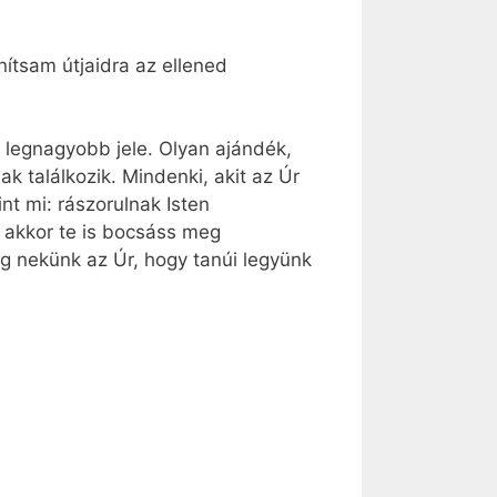
ítsam útjaidra az ellened
 legnagyobb jele. Olyan ajándék,
k találkozik. Mindenki, akit az Úr
nt mi: rászorulnak Isten
, akkor te is bocsáss meg
 nekünk az Úr, hogy tanúi legyünk