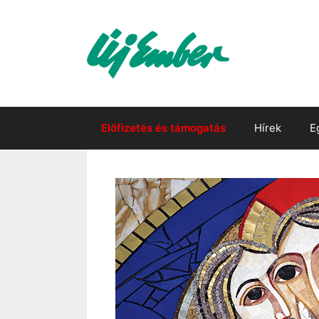
Kilépés
a
tartalomba
Előfizetés és támogatás
Hírek
E