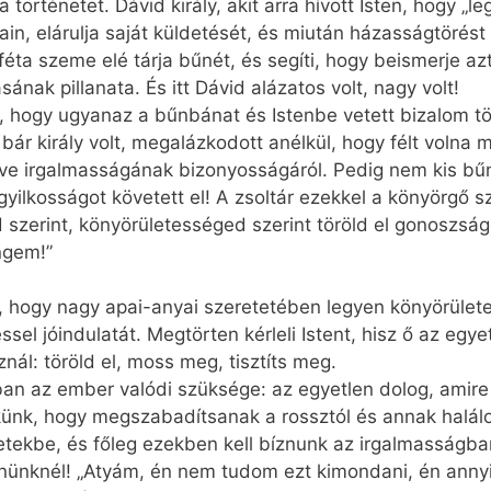
 a történetet. Dávid király, akit arra hívott Isten, hogy „
n, elárulja saját küldetését, és miután házasságtörést
éta szeme elé tárja bűnét, és segíti, hogy beismerje azt
nak pillanata. És itt Dávid alázatos volt, nagy volt!
t, hogy ugyanaz a bűnbánat és Istenbe vetett bizalom tö
 bár király volt, megalázkodott anélkül, hogy félt volna 
 irgalmasságának bizonyosságáról. Pedig nem kis bűnről
gyilkosságot követett el! A zsoltár ezekkel a könyörgő 
ad szerint, könyörületességed szerint töröld el gonoszs
engem!”
g, hogy nagy apai-anyai szeretetében legyen könyörület
 jóindulatát. Megtörten kérleli Istent, hisz ő az egye
nál: töröld el, moss meg, tisztíts meg.
n az ember valódi szüksége: az egyetlen dolog, amire
nk, hogy megszabadítsanak a rossztól és annak halálo
yzetekbe, és főleg ezekben kell bíznunk az irgalmasságb
bűnünknél! „Atyám, én nem tudom ezt kimondani, én anny