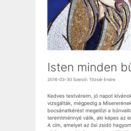
Isten minden 
2016-03-30
Szerző:
Tőzsér Endre
Kedves testvéreim, jó napot kíván
vizsgálták, mégpedig a Misererének
bocsánatkérést megelőzi a bűnvallo
teremtménnyé válik, aki képes az en
A cím, amelyet az ősi zsidó hagyomá