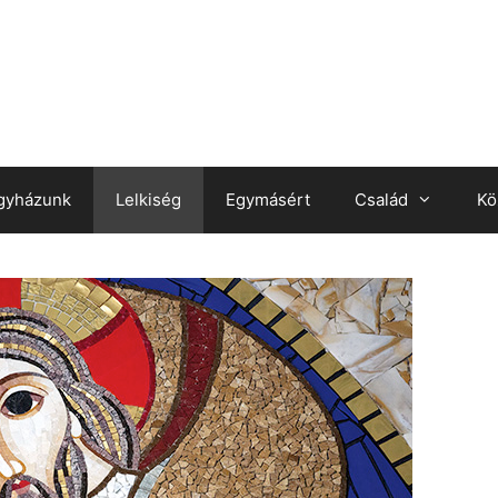
gyházunk
Lelkiség
Egymásért
Család
Kö