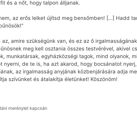
it és a nőt, hogy talpon álljanak.
enem, az erős lelket újítsd meg bensőmben! […] Hadd tan
 bűnösök!”
 az, amire szükségünk van, és ez az ő irgalmasságának
ösnek meg kell osztania összes testvérével, akivel csa
tok, munkatársak, egyházközségi tagok, mind olyanok, mi
 nyerni, de te is, ha azt akarod, hogy bocsánatot nyerj
nak, az irgalmasság anyjának közbenjárására adja meg
ja szívünket és átalakítja életünket! Köszönöm!
ztáni merénylet kapcsán