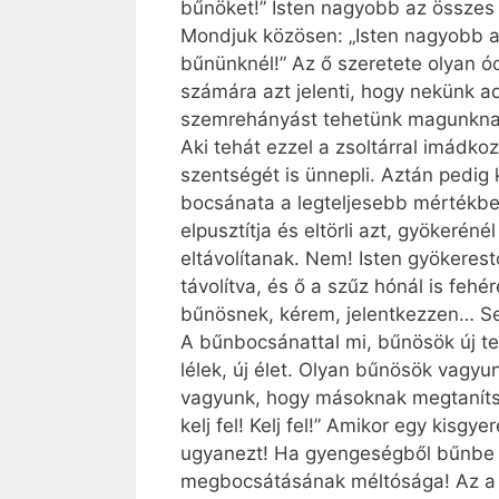
bűnöket!” Isten nagyobb az összes
Mondjuk közösen: „Isten nagyobb a
bűnünknél!” Az ő szeretete olyan 
számára azt jelenti, hogy nekünk a
szemrehányást tehetünk magunknak,
Aki tehát ezzel a zsoltárral imádko
szentségét is ünnepli. Aztán pedig 
bocsánata a legteljesebb mértékbe
elpusztítja és eltörli azt, gyökerén
eltávolítanak. Nem! Isten gyökerestő
távolítva, és ő a szűz hónál is f
bűnösnek, kérem, jelentkezzen… Se
A bűnbocsánattal mi, bűnösök új te
lélek, új élet. Olyan bűnösök vagyu
vagyunk, hogy másoknak megtanítsuk
kelj fel! Kelj fel!” Amikor egy kisgy
ugyanezt! Ha gyengeségből bűnbe ese
megbocsátásának méltósága! Az a mé