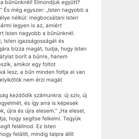
 a bűnünknél! Elmondjuk együtt?
” És még egyszer: „Isten nagyobb a
lye nélkül: megbocsátani Isten
ármi legyen is az, amiért
rt Isten nagyobb a bűnünknél.
t, Isten igazságosságát és
gára bízza magát, tudja, hogy Isten
tylat borít a bűnre, hanem
eszik, amikor egy foltot
vá lesz, a bűn minden foltja el van
elyikőtök nem érzi magát
ág kezdődik számunkra: új szív, új
egyelmét, és így arra is képesek
újra és újra elesem.” „Ha elesel,
jtja, hogy segítse felkelni. Tegyük
gít felállnod. Ez Isten
felállít, mindig talpra állít