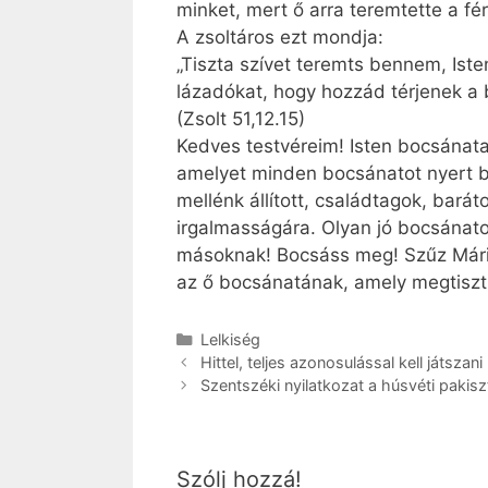
minket, mert ő arra teremtette a férf
A zsoltáros ezt mondja:
„Tiszta szívet teremts bennem, Ist
lázadókat, hogy hozzád térjenek a
(Zsolt 51,12.15)
Kedves testvéreim! Isten bocsánata
amelyet minden bocsánatot nyert bűn
mellénk állított, családtagok, bará
irgalmasságára. Olyan jó bocsánatot
másoknak! Bocsáss meg! Szűz Máriá
az ő bocsánatának, amely megtisztít
Kategória
Lelkiség
Hittel, teljes azonosulással kell játszani
Szentszéki nyilatkozat a húsvéti pakis
Szólj hozzá!