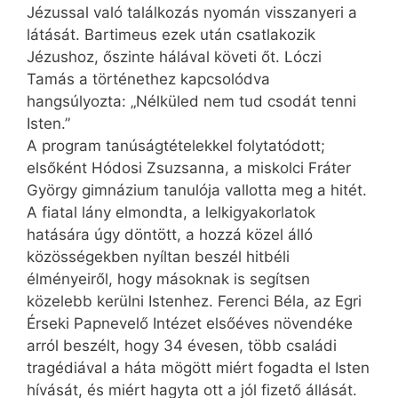
Jézussal való találkozás nyomán visszanyeri a
látását. Bartimeus ezek után csatlakozik
Jézushoz, őszinte hálával követi őt. Lóczi
Tamás a történethez kapcsolódva
hangsúlyozta: „Nélküled nem tud csodát tenni
Isten.”
A program tanúságtételekkel folytatódott;
elsőként Hódosi Zsuzsanna, a miskolci Fráter
György gimnázium tanulója vallotta meg a hitét.
A fiatal lány elmondta, a lelkigyakorlatok
hatására úgy döntött, a hozzá közel álló
közösségekben nyíltan beszél hitbéli
élményeiről, hogy másoknak is segítsen
közelebb kerülni Istenhez. Ferenci Béla, az Egri
Érseki Papnevelő Intézet elsőéves növendéke
arról beszélt, hogy 34 évesen, több családi
tragédiával a háta mögött miért fogadta el Isten
hívását, és miért hagyta ott a jól fizető állását.