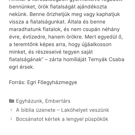
bennünket, örök fiatalságát ajándékozta
nekünk. Benne őrizhetjük meg vagy kaphatjuk
vissza a fiatalságunkat. Általa és benne
maradhatunk fiatalok, és nem csupán néhány
évre, évtizedre, hanem örökre. Mert egyedül ő,
a teremtőnk képes arra, hogy újjáalkosson
minket, és részeseivé tegyen saját
fiatalságának” – zárta homíliáját Ternyák Csaba
egri érsek.
Forrás: Egri Főegyházmegye
Kategória
Egyházunk
,
Embertárs
A biblia üzenete – Lakóhelyet veszünk
Bocsánatot kértek a lengyel püspökök