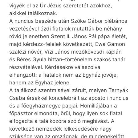
vigyék el az Úr Jézus szeretetét azokhoz,
akikkel találkoznak.
A nuncius beszéde után Szőke Gábor plébános
vezetésével ózdi fiatalok mutatták be néhány
rövid jelenetben Szent II. János Pál pápa életét,
majd kérdezz-felelek következett, Ewa Gamon
szalézi nővér, Vízi János mezőkövesdi káplán
és Béres Gyula hittan–történelem szakos tanár
részvételével. Kérdésekre válaszolva
elhangzott: a fiatalok nem az Egyház jövője,
hanem az Egyház jelene.
A találkozó szentmisével zárult, melyen Ternyák
Csaba érsekkel koncelebrált az apostoli nuncius
és a főegyházmegye papjai. Homíliájában a
főpásztor elmondta, örül, hogy ilyen sok fiatal
elfogadta a találkozóra szóló meghívást. A
következő nemzedék lelkesedésére nagy
szüksége van az országnak, de mindenekelőtt