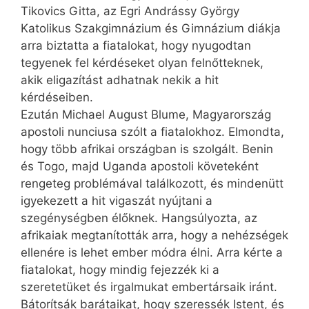
Tikovics Gitta, az Egri Andrássy György
Katolikus Szakgimnázium és Gimnázium diákja
arra biztatta a fiatalokat, hogy nyugodtan
tegyenek fel kérdéseket olyan felnőtteknek,
akik eligazítást adhatnak nekik a hit
kérdéseiben.
Ezután Michael August Blume, Magyarország
apostoli nunciusa szólt a fiatalokhoz. Elmondta,
hogy több afrikai országban is szolgált. Benin
és Togo, majd Uganda apostoli követeként
rengeteg problémával találkozott, és mindenütt
igyekezett a hit vigaszát nyújtani a
szegénységben élőknek. Hangsúlyozta, az
afrikaiak megtanították arra, hogy a nehézségek
ellenére is lehet ember módra élni. Arra kérte a
fiatalokat, hogy mindig fejezzék ki a
szeretetüket és irgalmukat embertársaik iránt.
Bátorítsák barátaikat, hogy szeressék Istent, és