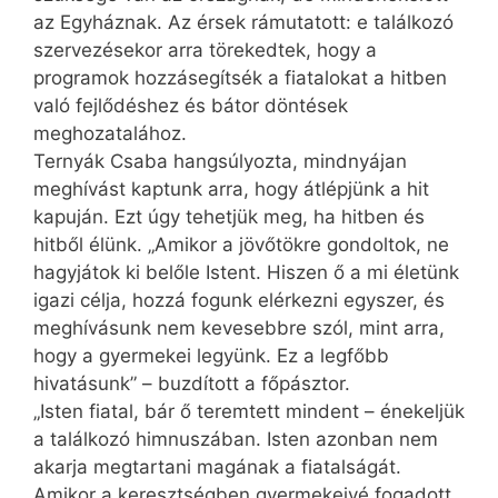
az Egyháznak. Az érsek rámutatott: e találkozó
szervezésekor arra törekedtek, hogy a
programok hozzásegítsék a fiatalokat a hitben
való fejlődéshez és bátor döntések
meghozatalához.
Ternyák Csaba hangsúlyozta, mindnyájan
meghívást kaptunk arra, hogy átlépjünk a hit
kapuján. Ezt úgy tehetjük meg, ha hitben és
hitből élünk. „Amikor a jövőtökre gondoltok, ne
hagyjátok ki belőle Istent. Hiszen ő a mi életünk
igazi célja, hozzá fogunk elérkezni egyszer, és
meghívásunk nem kevesebbre szól, mint arra,
hogy a gyermekei legyünk. Ez a legfőbb
hivatásunk” – buzdított a főpásztor.
„Isten fiatal, bár ő teremtett mindent – énekeljük
a találkozó himnuszában. Isten azonban nem
akarja megtartani magának a fiatalságát.
Amikor a keresztségben gyermekeivé fogadott