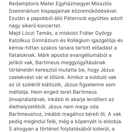
Redemptoris Mater Egyházmegyei Missziós
Szeminárium kispapjainak közreműködésével.
Ezután a papokból álló Páterrock együttes adott
nagy sikerű koncertet.
Majd Lóczi Tamás, a miskolci Fráter György
Katolikus Gimnázium és Kollégium igazgatója és
kémia–hittan szakos tanára tartott előadást a
fiataloknak. Márk apostol evangéliumából a
jerikói vak, Bartimeus meggyógyításának
történetén keresztül mutatta be, hogy Jézus
cselekvést vár el tőlünk. Amikor a kolduló vak
az út széléről kiáltozik, Jézus figyelemre sem
méltatja. Nem enged teret Bartimeus
önsajnálatának, inkább ki akarja lendíteni az
élethelyzetéből. Jézus nem megy oda
Bartimeushoz, inkább magához kéreti őt. A vak
pedig megindul felé, még a köpenyét is eldobja.
S ahogyan a történet folytatásából kiderül, a