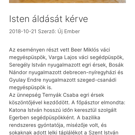
Isten áldását kérve
2018-10-21
Szerző:
Új Ember
Az eseményen részt vett Beer Miklós váci
megyéspüspök, Varga Lajos váci segédpüspök,
Seregély István nyugalmazott egri érsek, Bosák
Nándor nyugalmazott debrecen-nyíregyházi és
Gyulay Endre nyugalmazott szeged-csanádi
megyéspüspök is.
Az ünnepség Ternyák Csaba egri érsek
köszöntőjével kezdődött. A főpásztor elmondta:
Katona István hosszú időn keresztül szolgált
Egerben segédpüspökként. A bazilika
rendszeres gyóntatója, misézője volt, és
sokaknak adott lelki táplálékot a Szent István