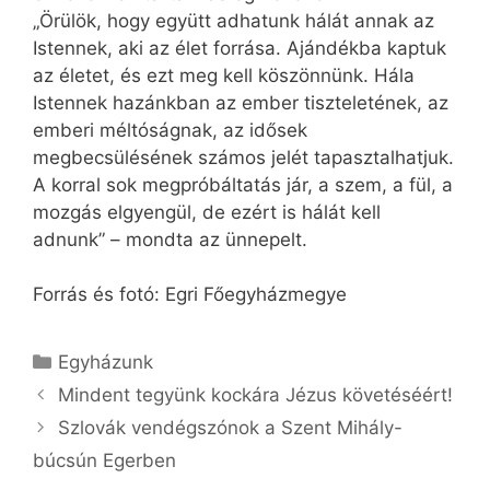
„Örülök, hogy együtt adhatunk hálát annak az
Istennek, aki az élet forrása. Ajándékba kaptuk
az életet, és ezt meg kell köszönnünk. Hála
Istennek hazánkban az ember tiszteletének, az
emberi méltóságnak, az idősek
megbecsülésének számos jelét tapasztalhatjuk.
A korral sok megpróbáltatás jár, a szem, a fül, a
mozgás elgyengül, de ezért is hálát kell
adnunk” – mondta az ünnepelt.
Forrás és fotó: Egri Főegyházmegye
Kategória
Egyházunk
Mindent tegyünk kockára Jézus követéséért!
Szlovák vendégszónok a Szent Mihály-
búcsún Egerben