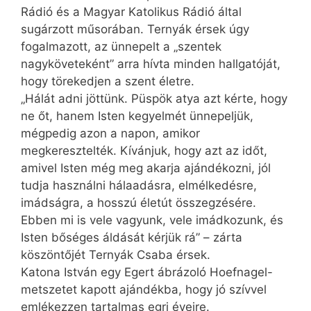
Rádió és a Magyar Katolikus Rádió által
sugárzott műsorában. Ternyák érsek úgy
fogalmazott, az ünnepelt a „szentek
nagyköveteként” arra hívta minden hallgatóját,
hogy törekedjen a szent életre.
„Hálát adni jöttünk. Püspök atya azt kérte, hogy
ne őt, hanem Isten kegyelmét ünnepeljük,
mégpedig azon a napon, amikor
megkeresztelték. Kívánjuk, hogy azt az időt,
amivel Isten még meg akarja ajándékozni, jól
tudja használni hálaadásra, elmélkedésre,
imádságra, a hosszú életút összegzésére.
Ebben mi is vele vagyunk, vele imádkozunk, és
Isten bőséges áldását kérjük rá” – zárta
köszöntőjét Ternyák Csaba érsek.
Katona István egy Egert ábrázoló Hoefnagel-
metszetet kapott ajándékba, hogy jó szívvel
emlékezzen tartalmas egri éveire.