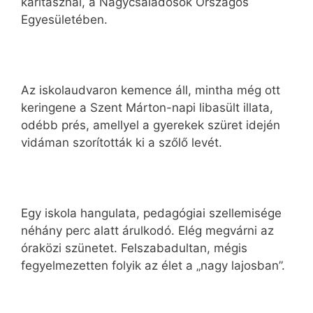
karitásznál, a Nagycsaládosok Országos
Egyesületében.
Az iskolaudvaron kemence áll, mintha még ott
keringene a Szent Márton-napi libasült illata,
odébb prés, amellyel a gyerekek szüret idején
vidáman szorították ki a szőlő levét.
Egy iskola hangulata, pedagógiai szellemisége
néhány perc alatt árulkodó. Elég megvárni az
óraközi szünetet. Felszabadultan, mégis
fegyelmezetten folyik az élet a „nagy lajosban”.