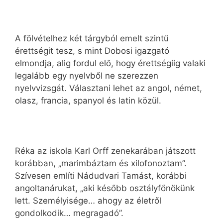
A fölvételhez két tárgyból emelt szintű
érettségit tesz, s mint Dobosi igazgató
elmondja, alig fordul elő, hogy érettségiig valaki
legalább egy nyelvből ne szerezzen
nyelvvizsgát. Választani lehet az angol, német,
olasz, francia, spanyol és latin közül.
Réka az iskola Karl Orff zenekarában játszott
korábban, „marimbáztam és xilofonoztam”.
Szívesen említi Nádudvari Tamást, korábbi
angoltanárukat, „aki később osztályfőnökünk
lett. Személyisége… ahogy az életről
gondolkodik… megragadó”.