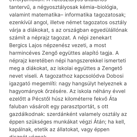
tantervű, a négyosztályosak kémia–biológia,
valamint matematika– informatika tagozatosak;
ezenkívül angol, illetve német tagozatos osztály
várja a diákokat, s az országban egyedülállónak
számít a néprajz tagozat. A népi zenekart
Bergics Lajos népzenész vezeti, a most
harmincéves Zengő együttes alapító tagja. A
néprajz keretében népi hangszerekkel ismerteti
meg a diákokat, az iskolai együttes a Zengető
nevet viseli. A tagozathoz kapcsolódva Dobosi
igazgató megemlíti: nagy hangsúlyt helyeznek a
hagyományok őrzésére. Az iskola néhány évvel
ezelőtt a Pécstől húsz kilométerre fekvő Áta
faluban vásárolt egy parasztportát, s ott
gazdálkodnak: szerdánként valamely osztály az
éppen szükséges munkákat végzi Átán; ha kell,
kapálnak, etetik az állatokat, vagy éppen