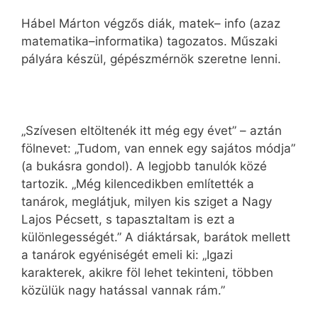
Hábel Márton végzős diák, matek– info (azaz
matematika–informatika) tagozatos. Műszaki
pályára készül, gépészmérnök szeretne lenni.
„Szívesen eltöltenék itt még egy évet” – aztán
fölnevet: „Tudom, van ennek egy sajátos módja”
(a bukásra gondol). A legjobb tanulók közé
tartozik. „Még kilencedikben említették a
tanárok, meglátjuk, milyen kis sziget a Nagy
Lajos Pécsett, s tapasztaltam is ezt a
különlegességét.” A diáktársak, barátok mellett
a tanárok egyéniségét emeli ki: „Igazi
karakterek, akikre föl lehet tekinteni, többen
közülük nagy hatással vannak rám.”