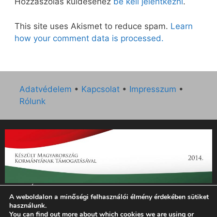
Hozzászólás küldéséhez
be kell jelentkezni
.
This site uses Akismet to reduce spam.
Learn
how your comment data is processed.
Adatvédelem
•
Kapcsolat
•
Impresszum
•
Rólunk
„Az Új Ember katolikus hetilap 2014. évi működésének
A weboldalon a minőségi felhasználói élmény érdekében sütiket
támogatását az EGYH-KCP-14-P-0121 sz. támogatási
használunk.
szerződés keretében 3 000 000 Ft összegben támogatta az
You can find out more about which cookies we are using or