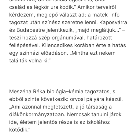
családias légkör uralkodik.” Amikor terveiről
kérdezem, meglepő választ ad: a matek–info
tagozat után színész szeretne lenni. Kaposvárra
és Budapestre jelentkezik, „majd meglátjuk…” –
teszi hozzá szép orgánumával, határozott
fellépésével. Kilencedikes korában érte a hatás
egy színházi előadáson. „Mintha ezt nekem
találták volna ki.”
Meszéna Réka biológia–kémia tagozatos, s
ebből szinte következik: orvosi pályára készül.
„Ami azonnal megtetszett, a jó társaság a
diákönkormányzatban. Nemcsak tanulni járok
ide, életem jelentős része is az iskolához
kötődik.”