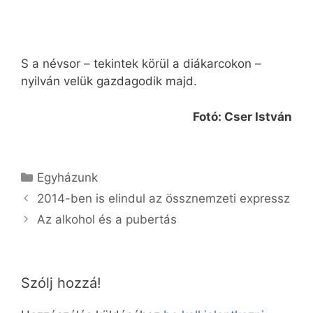
S a névsor – tekintek körül a diákarcokon –
nyilván velük gazdagodik majd.
Fotó: Cser István
Kategória
Egyházunk
2014-ben is elindul az össznemzeti expressz
Az alkohol és a pubertás
Szólj hozzá!