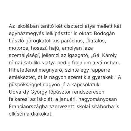
Az iskolában tanító két ciszterci atya mellett két
egyházmegyés lelkipásztor is oktat: Bodogán
László görögkatolikus paróchus, „fiatalos,
motoros, hosszú hajú, amolyan laza
személyiség”, jellemzi az igazgató, „Gál Károly
római katolikus atya pedig fogalom a városban.
Hihetetlenül megnyerő, szinte egy rapperre
emlékeztet, őt is nagyon szeretik a gyerekek.” A
püspökséggel nagyon jó a kapcsolatuk,
Udvardy György főpásztor rendszeresen
felkeresi az iskolát, a januári, hagyományosan
Franciaországba szervezett iskolai sítáborba is
elkíséri a diákokat.