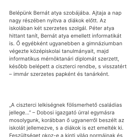
Belépünk Bernát atya szobájába. Ajtaja a nap
nagy részében nyitva a diákok előtt. Az
iskolában két szerzetes szolgál. Péter atya
hittant tanít, Bernát atya emellett informatikát
is. Ő egyébként ugyanebben a gimnáziumban
végezte középiskolai tanulmányait, majd
informatikus mérnöktanári diplomát szerzett,
később belépett a ciszterci rendbe, s visszatért
– immár szerzetes papként és tanárként.
„A ciszterci lelkiségnek fölismerhető családias
jellege…” – Dobosi igazgató úrral egymásra
mosolygunk, korábban ő ugyanerről beszélt az
iskolát jellemezve, s a diákok is ezt emelték ki.
Feszültséget okoz-e a kinti világ normáinak és