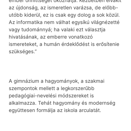
ember önhittségét okozhatja. Kezdetben elvakít
az újdonság, az ismeretlen varázsa, de előbb-
utóbb kiderül, ez is csak egy dolog a sok közül.
Az informatika nem válhat egysíkú világnézetté
vagy tudománnyá; ha valaki ezt választja
hivatásának, az emberre vonatkozó
ismereteket, a humán érdeklődést is erősítenie
szükséges.”
A gimnázium a hagyományok, a szakmai
szempontok mellett a legkorszerűbb
pedagógiai-nevelési módszereket is
alkalmazza. Tehát hagyomány és modernség
együttesen formálja az iskola arculatát.