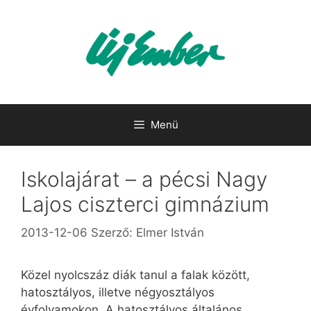
Kilépés
a
tartalomba
Menü
Iskolajárat – a pécsi Nagy
Lajos ciszterci gimnázium
2013-12-06
Szerző:
Elmer István
Közel nyolcszáz diák tanul a falak között,
hatosztályos, illetve négyosztályos
évfolyamokon. A hatosztályos általános