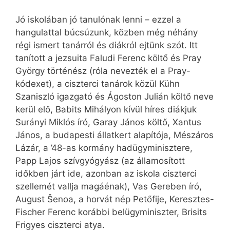
Jó iskolában jó tanulónak lenni – ezzel a
hangulattal búcsúzunk, közben még néhány
régi ismert tanárról és diákról ejtünk szót. Itt
tanított a jezsuita Faludi Ferenc költő és Pray
György történész (róla nevezték el a Pray-
kódexet), a ciszterci tanárok közül Kühn
Szaniszló igazgató és Ágoston Julián költő neve
kerül elő, Babits Mihályon kívül híres diákjuk
Surányi Miklós író, Garay János költő, Xantus
János, a budapesti állatkert alapítója, Mészáros
Lázár, a ’48-as kormány hadügyminisztere,
Papp Lajos szívgyógyász (az államosított
időkben járt ide, azonban az iskola ciszterci
szellemét vallja magáénak), Vas Gereben író,
August Šenoa, a horvát nép Petőfije, Keresztes-
Fischer Ferenc korábbi belügyminiszter, Brisits
Frigyes ciszterci atya.