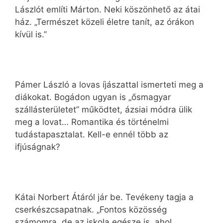
Lászlót említi Márton. Neki köszönhető az átai
ház. „Természet közeli életre tanít, az órákon
kívül is.”
Pámer László a lovas íjászattal ismerteti meg a
diákokat. Bogádon ugyan is „ősmagyar
szállásterületet” működtet, ázsiai módra ülik
meg a lovat… Romantika és történelmi
tudástapasztalat. Kell-e ennél több az
ifjúságnak?
Kátai Norbert Átáról jár be. Tevékeny tagja a
cserkészcsapatnak. „Fontos közösség
számomra, de az iskola egésze is, ahol