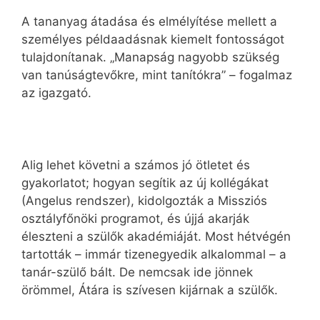
A tananyag átadása és elmélyítése mellett a
személyes példaadásnak kiemelt fontosságot
tulajdonítanak. „Manapság nagyobb szükség
van tanúságtevőkre, mint tanítókra” – fogalmaz
az igazgató.
Alig lehet követni a számos jó ötletet és
gyakorlatot; hogyan segítik az új kollégákat
(Angelus rendszer), kidolgozták a Missziós
osztályfőnöki programot, és újjá akarják
éleszteni a szülők akadémiáját. Most hétvégén
tartották – immár tizenegyedik alkalommal – a
tanár-szülő bált. De nemcsak ide jönnek
örömmel, Átára is szívesen kijárnak a szülők.