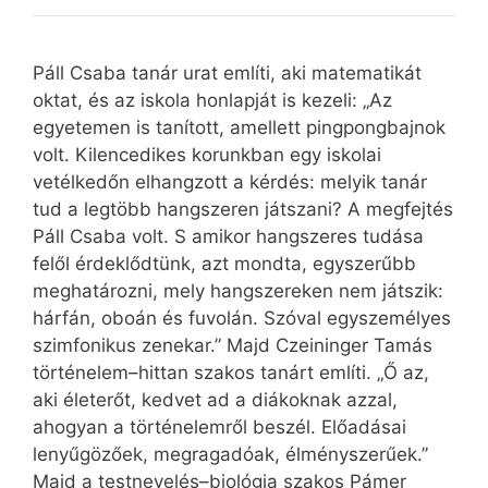
Páll Csaba tanár urat említi, aki matematikát
oktat, és az iskola honlapját is kezeli: „Az
egyetemen is tanított, amellett pingpongbajnok
volt. Kilencedikes korunkban egy iskolai
vetélkedőn elhangzott a kérdés: melyik tanár
tud a legtöbb hangszeren játszani? A megfejtés
Páll Csaba volt. S amikor hangszeres tudása
felől érdeklődtünk, azt mondta, egyszerűbb
meghatározni, mely hangszereken nem játszik:
hárfán, oboán és fuvolán. Szóval egyszemélyes
szimfonikus zenekar.” Majd Czeininger Tamás
történelem–hittan szakos tanárt említi. „Ő az,
aki életerőt, kedvet ad a diákoknak azzal,
ahogyan a történelemről beszél. Előadásai
lenyűgözőek, megragadóak, élményszerűek.”
Majd a testnevelés–biológia szakos Pámer