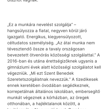
disznót vágnak.
„Ez a munkára nevelést szolgálja” –
hangsúlyozza a fiatal, negyven körül járó
igazgató. Energikus, kiegyensúlyozott,
céltudatos személyiség. „Az átai munka nem
tévesztendő össze a tavaly országosan
bevezetett ötvenórás közösségi szolgálattal.” A
2016-ban és utána érettségizőknek ugyanis a
gimnáziumi évek alatt közösségi szolgálatot kell
végezniük. „Mi ezt Szent Benedek
Szeretetszolgálatnak nevezzük.” A tizedikesek
ennek keretében óvodában segédkeznek,
korrepetálnak általános iskolában, embersegítő
munkát végeznek a kórházban, az öregek
otthonában, a hajléktalanok között, a