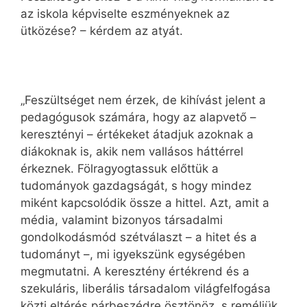
az iskola képviselte eszményeknek az
ütközése? – kérdem az atyát.
„Feszültséget nem érzek, de kihívást jelent a
pedagógusok számára, hogy az alapvető –
keresztényi – értékeket átadjuk azoknak a
diákoknak is, akik nem vallásos háttérrel
érkeznek. Fölragyogtassuk előttük a
tudományok gazdagságát, s hogy mindez
miként kapcsolódik össze a hittel. Azt, amit a
média, valamint bizonyos társadalmi
gondolkodásmód szétválaszt – a hitet és a
tudományt –, mi igyekszünk egységében
megmutatni. A keresztény értékrend és a
szekuláris, liberális társadalom világfelfogása
közti eltérés párbeszédre ösztönöz, s reméljük,