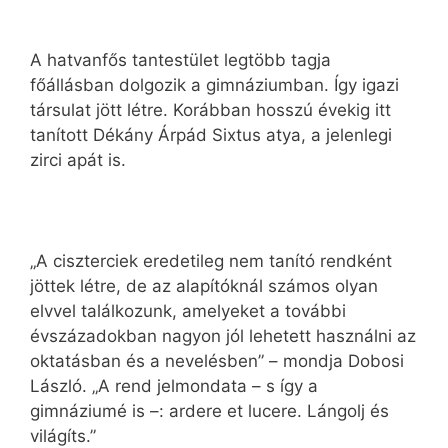
A hatvanfős tantestület legtöbb tagja
főállásban dolgozik a gimnáziumban. Így igazi
társulat jött létre. Korábban hosszú évekig itt
tanított Dékány Árpád Sixtus atya, a jelenlegi
zirci apát is.
„A ciszterciek eredetileg nem tanító rendként
jöttek létre, de az alapítóknál számos olyan
elvvel találkozunk, amelyeket a további
évszázadokban nagyon jól lehetett használni az
oktatásban és a nevelésben” – mondja Dobosi
László. „A rend jelmondata – s így a
gimnáziumé is –: ardere et lucere. Lángolj és
világíts.”