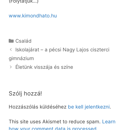
(Folytatjuk…)
www.kimondhato.hu
Kategória
Család
Iskolajárat – a pécsi Nagy Lajos ciszterci
gimnázium
Életünk visszája és színe
Szólj hozzá!
Hozzászólás küldéséhez
be kell jelentkezni
.
This site uses Akismet to reduce spam.
Learn
how your comment data is processed.