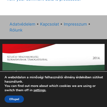
Adatvédelem
•
Kapcsolat
•
Impresszum
•
Rólunk
„Az Új Ember katolikus hetilap 2014. évi működésének
A weboldalon a minőségi felhasználói élmény érdekében sütiket
támogatását az EGYH-KCP-14-P-0121 sz. támogatási
használunk.
szerződés keretében 3 000 000 Ft összegben támogatta az
You can find out more about which cookies we are using or
Emberi Erőforrások Minisztériuma.”
switch them off in
settings
.
© 2026 Magyar Kurír - Új Ember
• Készült
GeneratePress
Elfogad