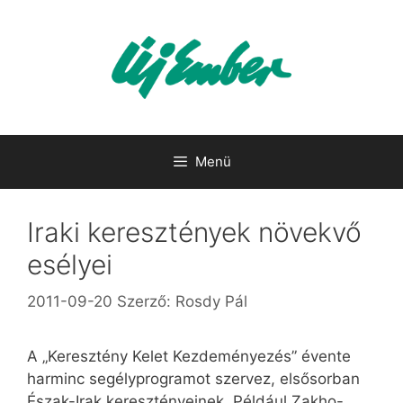
Kilépés
a
tartalomba
Menü
Iraki keresztények növekvő
esélyei
2011-09-20
Szerző:
Rosdy Pál
A „Keresztény Kelet Kezdeményezés” évente
harminc segélyprogramot szervez, elsősorban
Észak-Irak keresztényeinek. Például Zakho-