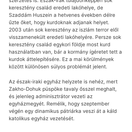
szerzetes is. Észak-Irak tulajdonképpen sok
keresztény család eredeti lakóhelye, de
Szaddám Huszein a hetvenes években délre
űzte őket, hogy kurdoknak adjanak helyet.
2003 után sok keresztény az iszlám terror elől
visszamenekült eredeti lakóhelyére. Persze sok
keresztény család egykori földje most kurd
használatban van, bár a kormány ígéretet tett a
kurdok áttelepítésére. Ez a mai körülmények
között különösen súlyos problémát jelent.
Az észak-iraki egyház helyzete is nehéz, mert
Zakho-Dohuk püspöke tavaly ősszel meghalt,
és jelenleg adminisztrátor vezeti az
egyházmegyét. Remélik, hogy szeptember
végén egy dinamikus pátriárka veszi át a káld
katolikus egyház vezetését.