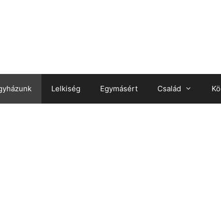
gyházunk
Lelkiség
Egymásért
Család
Kö