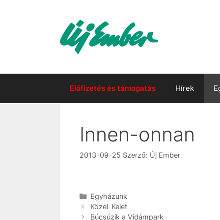
Kilépés
a
tartalomba
Előfizetés és támogatás
Hírek
E
Innen-onnan
2013-09-25
Szerző:
Új Ember
Kategória
Egyházunk
Közel-Kelet
Búcsúzik a Vidámpark