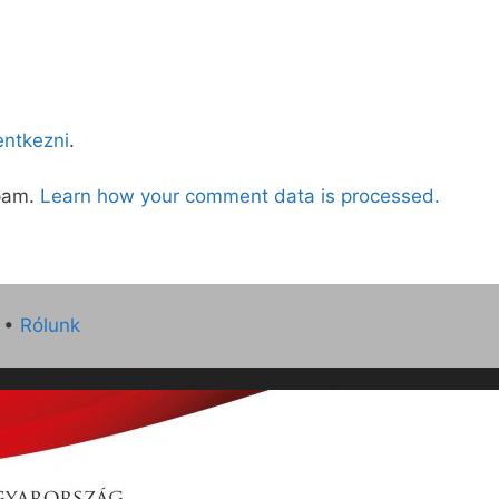
lentkezni
.
spam.
Learn how your comment data is processed.
•
Rólunk