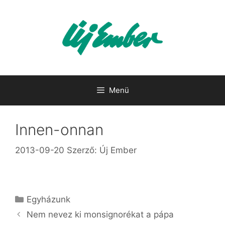
Kilépés
a
tartalomba
Menü
Innen-onnan
2013-09-20
Szerző:
Új Ember
Kategória
Egyházunk
Nem nevez ki monsignorékat a pápa