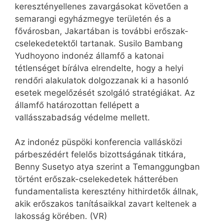
keresztényellenes zavargásokat követően a
semarangi egyházmegye területén és a
fővárosban, Jakartában is további erőszak-
cselekedetektől tartanak. Susilo Bambang
Yudhoyono indonéz államfő a katonai
tétlenséget bírálva elrendelte, hogy a helyi
rendőri alakulatok dolgozzanak ki a hasonló
esetek megelőzését szolgáló stratégiákat. Az
államfő határozottan fellépett a
vallásszabadság védelme mellett.
Az indonéz püspöki konferencia vallásközi
párbeszédért felelős bizottságának titkára,
Benny Susetyo atya szerint a Temanggungban
történt erőszak-cselekedetek hátterében
fundamentalista keresztény hithirdetők állnak,
akik erőszakos tanításaikkal zavart keltenek a
lakosság körében. (VR)