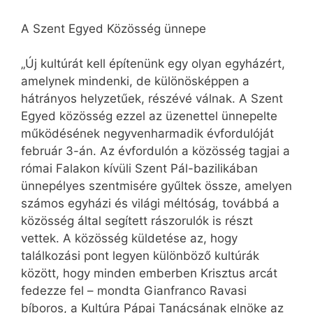
A Szent Egyed Közösség ünnepe
„Új kultúrát kell építenünk egy olyan egyházért,
amelynek mindenki, de különösképpen a
hátrányos helyzetűek, részévé válnak. A Szent
Egyed közösség ezzel az üzenettel ünnepelte
működésének negyvenharmadik évfordulóját
február 3-án. Az évfordulón a közösség tagjai a
római Falakon kívüli Szent Pál-bazilikában
ünnepélyes szentmisére gyűltek össze, amelyen
számos egyházi és világi méltóság, továbbá a
közösség által segített rászorulók is részt
vettek. A közösség küldetése az, hogy
találkozási pont legyen különböző kultúrák
között, hogy minden emberben Krisztus arcát
fedezze fel – mondta Gianfranco Ravasi
bíboros, a Kultúra Pápai Tanácsának elnöke az