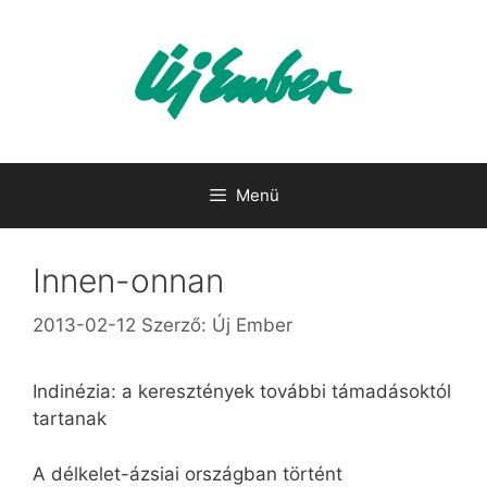
Kilépés
a
tartalomba
Menü
Innen-onnan
2013-02-12
Szerző:
Új Ember
Indinézia: a keresztények további támadásoktól
tartanak
A délkelet-ázsiai országban történt