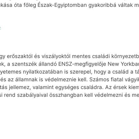
ukása óta főleg Észak-Egyiptomban gyakoribbá váltak m
k
hogy erőszaktól és viszályoktól mentes családi környezet
sek, a szentszék állandó ENSZ-megfigyelője New Yorkban,
yetemes nyilatkozatában is szerepel, hogy a család a 
s az államnak is védelmeznie kell. Számos fiatal vágy
itás jellemez, valamint egységes családra. Az érsek kie
csi rend szabályaival összhangban kell védelmezni és me