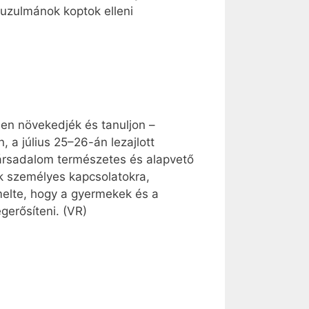
uzulmánok koptok elleni
ben növekedjék és tanuljon –
 a július 25–26-án lezajlott
társadalom természetes és alapvető
ik személyes kapcsolatokra,
melte, hogy a gyermekek és a
gerősíteni. (VR)