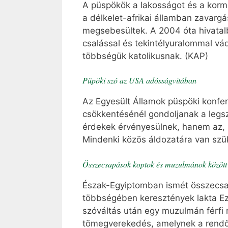
A püspökök a lakosságot és a kormá
a délkelet-afrikai államban zavargá
megsebesültek. A 2004 óta hivatalb
csalással és tekintélyuralommal vád
többségük katolikusnak. (KAP)
Püpöki szó az USA adósságvitában
Az Egyesült Államok püspöki konfer
csökkentésénél gondoljanak a legs
érdekek érvényesülnek, hanem az, 
Mindenki közös áldozatára van szü
Összecsapások koptok és muzulmánok között
Észak-Egyiptomban ismét összecsap
többségében keresztények lakta Ez
szóváltás után egy muzulmán férfi 
tömegverekedés, amelynek a rendőrs