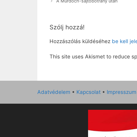
A Murdoch-sajtóbotrány után
Szólj hozzá!
Hozzászólás küldéséhez
be kell je
This site uses Akismet to reduce 
Adatvédelem
•
Kapcsolat
•
Impresszum