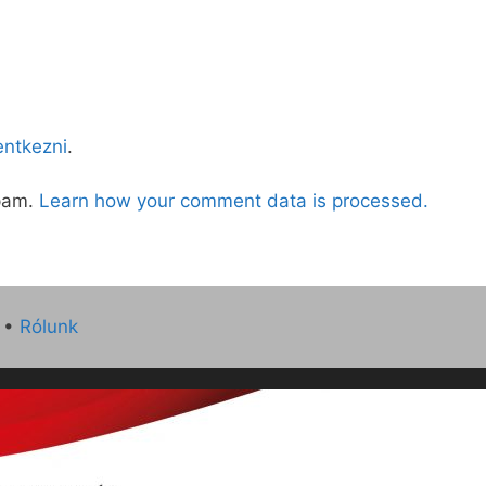
lentkezni
.
spam.
Learn how your comment data is processed.
•
Rólunk