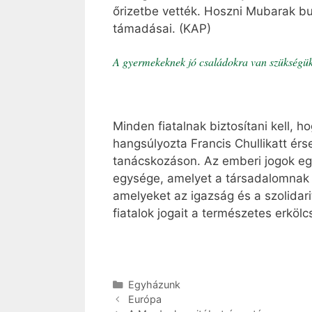
őrizetbe vették. Hoszni Mubarak b
támadásai. (KAP)
A gyermekeknek jó családokra van szükségü
Minden fiatalnak biztosítani kell, 
hangsúlyozta Francis Chullikatt ér
tanácskozáson. Az emberi jogok eg
egysége, amelyet a társadalomnak é
amelyeket az igazság és a szolidar
fiatalok jogait a természetes erköl
Kategória
Egyházunk
Európa