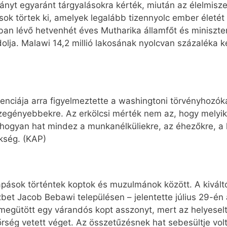
nyt egyaránt tárgyalásokra kérték, miután az élelmisz
sok törtek ki, amelyek legalább tizennyolc ember életét
an lévő hetvenhét éves Mutharika államfőt és miniszter
olja. Malawi 14,2 millió lakosának nyolcvan százaléka k
enciája arra figyelmeztette a washingtoni törvényhozóka
zegényebbekre. Az erkölcsi mérték nem az, hogy melyik 
hogyan hat mindez a munkanélküliekre, az éhezőkre, a h
kség. (KAP)
ások történtek koptok és muzulmánok között. A kiváltó 
bet Jacob Bebawi településen – jelentette július 29-é
megütött egy várandós kopt asszonyt, mert az helyeselte
ég vetett véget. Az összetűzésnek hat sebesültje volt