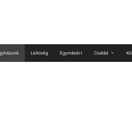
gyházunk
Lelkiség
Egymásért
Család
Kö