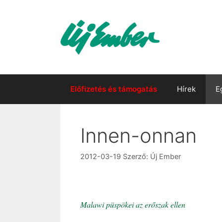
Kilépés
a
tartalomba
Előfizetés és támogatás
Hírek
E
Innen-onnan
2012-03-19
Szerző:
Új Ember
Malawi püspökei az erőszak ellen