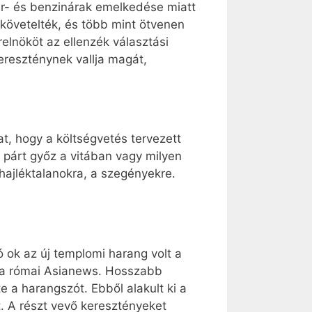
er- és benzinárak emelkedése miatt
 követelték, és több mint ötvenen
elnököt az ellenzék választási
ereszténynek vallja magát,
t, hogy a költségvetés tervezett
párt győz a vitában vagy milyen
ajléktalanokra, a szegényekre.
ok az új templomi harang volt a
n a római Asianews. Hosszabb
 a harangszót. Ebből alakult ki a
. A részt vevő keresztényeket