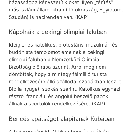
házasságba kényszerítik őket. Ilyen „térítés”
más iszlám államokban (Törökország, Egyiptom,
Szudán) is napirenden van. (KAP)
Kápolnák a pekingi olimpiai faluban
Ideiglenes katolikus, protestáns-muzulmán és
buddhista templomot emelnek a pekingi
olimpiai faluban a Nemzetközi Olimpiai
Bizottság előírása szerint. Arról még nem
döntöttek, hogy a mintegy félmillió turista
rendelkezésére álló szállodai szobákban lesz-e
Biblia nyugati szokás szerint. Katolikus egyházi
részről franciául és angolul beszélő papok
állnak a sportolók rendelkezésére. (KAP)
Bencés apátságot alapítanak Kubában
A bajorországi St. Ottilien bencés apátság