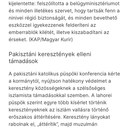
kijelentette: felszólította a belügyminisztériumot
és minden illetékes szervet, hogy tartsák fenn a
ninivei régió biztonságát, és minden bevethető
eszközzel igyekezzenek felderíteni az
emberrablók kilétét, illetve kiszabadítani az
érseket. (KAP/Magyar Kurir)
Pakisztáni keresztények elleni
támadások
A pakisztáni katolikus püspöki konferencia kérte
a kormánytól, nyújtson hatékony védelmet a
keresztény közösségeknek a szélsőséges
iszlamista támadásokkal szemben. A lahorei
püspök szerint egyre több kísérlet történik
keresztényeknek az iszlám vallásra történő
erőszakos áttérítésére. Keresztény lányokat
rabolnak el, „áttérítik”, majd muzulmán