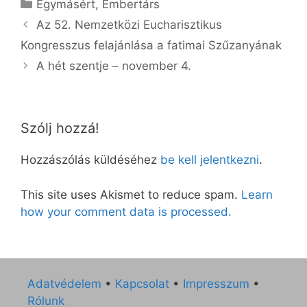
Kategória
Egymásért
,
Embertárs
Az 52. Nemzetközi Eucharisztikus
Kongresszus felajánlása a fatimai Szűzanyának
A hét szentje – november 4.
Szólj hozzá!
Hozzászólás küldéséhez
be kell jelentkezni
.
This site uses Akismet to reduce spam.
Learn
how your comment data is processed.
Adatvédelem
•
Kapcsolat
•
Impresszum
•
Rólunk