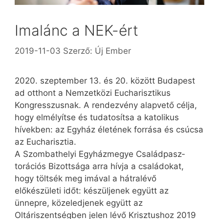
Imalánc a NEK-ért
2019-11-03
Szerző:
Új Ember
2020. szeptember 13. és 20. között Budapest
ad otthont a Nemzetközi Eucharisztikus
Kongresszusnak. A rendezvény alapvető célja,
hogy elmélyítse és tudatosítsa a katolikus
hívekben: az Egyház életének forrása és csúcsa
az Eucharisztia.
A Szombathelyi Egyházmegye Család­pasz­
torációs Bizottsága arra hívja a családokat,
hogy töltsék meg imával a hátralévő
előkészületi időt: készüljenek együtt az
ünnepre, közeledjenek együtt az
Oltáriszentségben jelen lévő Krisztushoz 2019