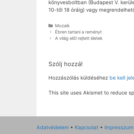
könyvesboltban (Budapest V. kerület
10-től 18 óráig) vagy megrendelhe
Kategória
Mozaik
Ébren tartani a reményt
A világ elől rejtett életek
Szólj hozzá!
Hozzászólás küldéséhez
be kell je
This site uses Akismet to reduce 
Adatvédelem
•
Kapcsolat
•
Impresszum