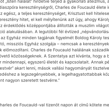
t „Isten halálát” hirdetve terjed a gyakorlati ateizmus,
a diaszpóra kereszténységről, Charles de Foucauld élete i
egész, a teljes kereszténységet, Krisztust kell hiteles
keresztény hitet, el kell mélyítenünk azt úgy, ahogy Káro
z érdeklődés középpontjába állították a muszlim világot,
záció alakulásában. A legutóbbi fél évtized „népvándorl
 az Egyház minden tagjának figyelmét Boldog Károly tes
artó, missziós Egyház szolgája – nemcsak a keresztények
k előmozdítani. Charles de Foucauld halálának századik
 követő közösségeknek. A Szentatya azt kívánta, hogy a b
 mindennapi, egyszerű életét és kapcsolatait. Annak pé
stvér” akart lenni, mások vallási hagyományát tisztelve
edéshez a legszegényebbek, a legelhagyatottabbak köz
nt nagyon szeretett testvérre.”
arles de Foucauld-val tizenöt napon át című kötete m