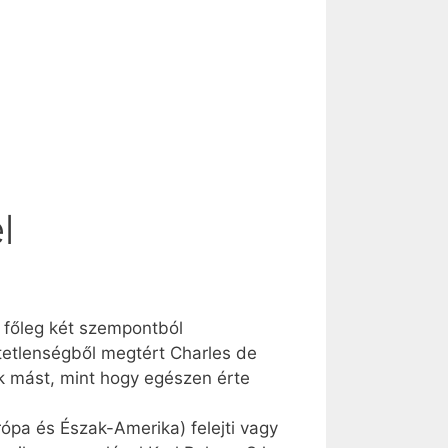
l
 főleg két szempontból
itetlenségből megtért Charles de
ek mást, mint hogy egészen érte
ópa és Észak-Amerika) felejti vagy