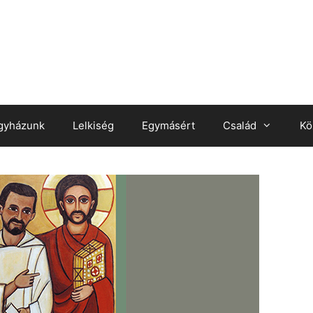
gyházunk
Lelkiség
Egymásért
Család
Kö