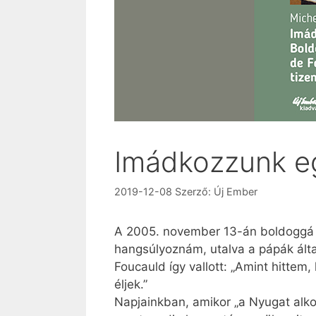
Imádkozzunk eg
2019-12-08
Szerző:
Új Ember
A 2005. november 13-án boldoggá a
hangsúlyoznám, utalva a pápák álta
Foucauld így vallott: „Amint hitte
éljek.”
Napjainkban, amikor „a Nyugat alko