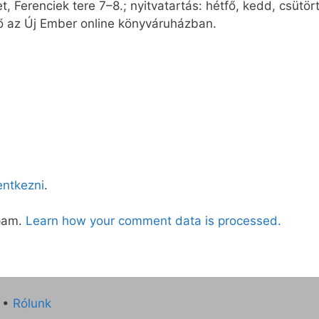
, Ferenciek tere 7–8.; nyitvatartás: hétfő, kedd, csütört
tő az Új Ember online könyváruházban.
lentkezni
.
spam.
Learn how your comment data is processed.
•
Rólunk