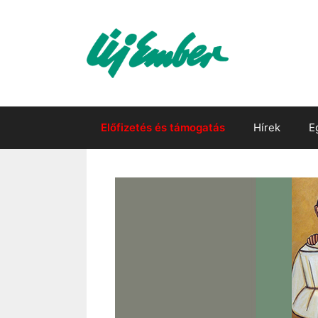
Kilépés
a
tartalomba
Előfizetés és támogatás
Hírek
E