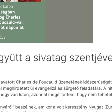
yütt a sivatag szentjéve
vatott Charles de Foucauld üzenetének időszerűségét
l meghirdetett új evangelizálás sürgető feladatára. A h
m, hogy van Isten, azonnal megértettem, hogy nem tehet
nyáról” beszélnek, amikor a volt keresztény Nyugat (Eur