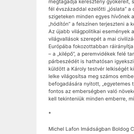
megtagadja keresztény gyökereit, ső
fél évszázaddal ezelőtti „jóslata” 
szigeteken minden egyes hívőnek az 
„hódítón” a felszínen terjeszteni a 
Az újabb világpolitikai események a
világvallások szerepét a mai civili
Európába fokozottabban ráirányítja
– a „kilépő”, a peremvidékek felé t
párbeszédét is hathatósan igyekszi
küldött a Károly testvér lelkiségét
lelke világosítsa meg számos ember
befogadására nyitott, „egyetemes te
fontos az emberségben való növek
kell tekinteniük minden emberre, mi
*
Michel Lafon Imádságban Boldog Ch