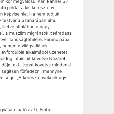
 amikor megvalósul Karl Rahner SJ
ntő példa: a kis keresztény
en képviselnie. Ha nem tudjuk
ly testvér a Szaharában élte.
 illetve általában a nagy
ása”, a muszlim migránsok beáradása
tvér tanúságtételére. Ferenc pápa
, hanem a világvallások
 évfordulója alkalmából üzenetet
oldog intuícióit követve Názáret
ldája, aki Jézust követve mindenki
 segítsen fölfedezni, mennyire
elsége. „A keresztényeknek úgy
egvásárolható az Új Ember