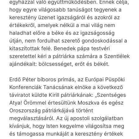
egyházzal való együttműködésben. Ennek célja,
hogy egyre világosabb tanúságot tegyenek a
keresztény üzenet igazságáról és azokról az
értékekről, amelyek nélkül a mai világ nem
haladhat előre a béke és az igazságosság
útján, nem fordulhat szerető gondoskodással a
kitaszítottak felé. Benedek pápa testvéri
szeretettel kéri a pátriárka számára a Szentlélek
ajándékait: bölcsességet, erőt és békét.
Erdő Péter bíboros prímás, az Európai Püspöki
Konferenciák Tanácsának elnöke a következő
táviratot küldte Kirill pátriárkának: „Szentséges
Atya! Örömmel értesültünk Moszkva és egész
Oroszország pátriárkájává történt
megválasztásáról. Az új apostoli szolgálatban
kívánjuk, hogy Isten kegyelme világosítsa meg
és támogassa munkáját a keresztény értékek