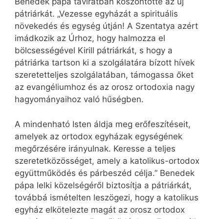
Benedek pápa táviratban köszöntötte az új
pátriárkát. „Vezesse egyházát a spirituális
növekedés és egység útján! A Szentatya azért
imádkozik az Úrhoz, hogy halmozza el
bölcsességével Kirill pátriárkát, s hogy a
pátriárka tartson ki a szolgálatára bízott hívek
szeretetteljes szolgálatában, támogassa őket
az evangéliumhoz és az orosz ortodoxia nagy
hagyományaihoz való hűségben.
A mindenható Isten áldja meg erőfeszítéseit,
amelyek az ortodox egyházak egységének
megőrzésére irányulnak. Keresse a teljes
szeretetközösséget, amely a katolikus-ortodox
együttműködés és párbeszéd célja.” Benedek
pápa lelki közelségéről biztosítja a pátriárkát,
továbbá ismételten leszögezi, hogy a katolikus
egyház elkötelezte magát az orosz ortodox