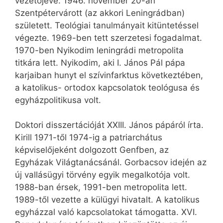
vezetőjévé. 1946. november 20-án
Szentpétervárott (az akkori Leningrádban)
született. Teológiai tanulmányait kitüntetéssel
végezte. 1969-ben tett szerzetesi fogadalmat.
1970-ben Nyikodim leningrádi metropolita
titkára lett. Nyikodim, aki I. János Pál pápa
karjaiban hunyt el szívinfarktus következtében,
a katolikus- ortodox kapcsolatok teológusa és
egyházpolitikusa volt.
Doktori disszertációját XXIII. János pápáról írta.
Kirill 1971-től 1974-ig a patriarchátus
képviselőjeként dolgozott Genfben, az
Egyházak Világtanácsánál. Gorbacsov idején az
új vallásügyi törvény egyik megalkotója volt.
1988-ban érsek, 1991-ben metropolita lett.
1989-től vezette a külügyi hivatalt. A katolikus
egyházzal való kapcsolatokat támogatta. XVI.