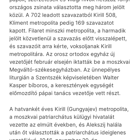
országos zsinata választotta meg három jelölt
közül. A 702 leadott szavazatból Kirill 508,
Kliment metropolita pedig 169 szavazatot
kapott. Filaret minszki metropolita, a harmadik
jelölt közvetlenül a szavazás előtt visszalépett,
és szavazóit arra kérte, voksoljanak Kirill
metropolitára. Az orosz ortodox egyház új
vezetőjét február elsején iktatták be a moszkvai
Megváltó-székesegyházban. Az ünnepélyes
liturgián a Szentszék képviseletében Walter
Kasper bíboros, a keresztények egységét
előmozdító pápai tanács vezetője vett részt.
A hatvankét éves Kirill (Gungyajev) metropolita,
a moszkvai patriarchátus külügyi hivatalát
vezette az elmúlt években, és Alekszij halála
után őt választották a patriarchátus ideiglenes