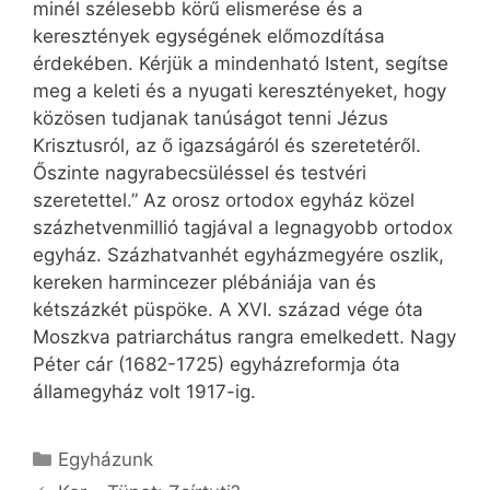
minél szélesebb körű elismerése és a
keresztények egységének előmozdítása
érdekében. Kérjük a mindenható Istent, segítse
meg a keleti és a nyugati keresztényeket, hogy
közösen tudjanak tanúságot tenni Jézus
Krisztusról, az ő igazságáról és szeretetéről.
Őszinte nagyrabecsüléssel és testvéri
szeretettel.” Az orosz ortodox egyház közel
százhetvenmillió tagjával a legnagyobb ortodox
egyház. Százhatvanhét egyházmegyére oszlik,
kereken harmincezer plébániája van és
kétszázkét püspöke. A XVI. század vége óta
Moszkva patriarchátus rangra emelkedett. Nagy
Péter cár (1682-1725) egyházreformja óta
államegyház volt 1917-ig.
Kategória
Egyházunk