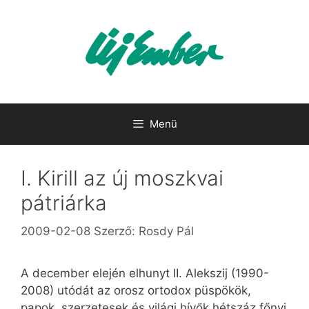
Kilépés
a
tartalomba
Menü
I. Kirill az új moszkvai
pátriárka
2009-02-08
Szerző:
Rosdy Pál
A december elején elhunyt II. Alekszij (1990-
2008) utódát az orosz ortodox püspökök,
papok, szerzetesek és világi hívők hétszáz főnyi