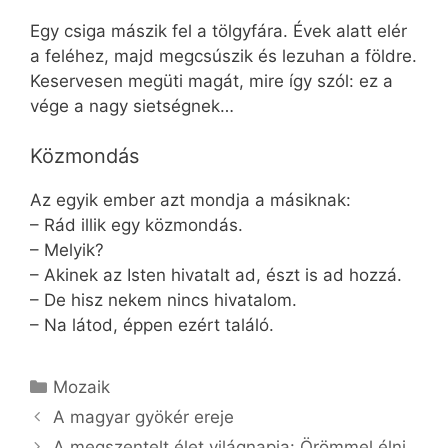
Egy csiga mászik fel a tölgyfára. Évek alatt elér
a feléhez, majd megcsúszik és lezuhan a földre.
Keservesen megüti magát, mire így szól: ez a
vége a nagy sietségnek…
Közmondás
Az egyik ember azt mondja a másiknak:
– Rád illik egy közmondás.
– Melyik?
– Akinek az Isten hivatalt ad, észt is ad hozzá.
– De hisz nekem nincs hivatalom.
– Na látod, éppen ezért találó.
Kategória
Mozaik
A magyar gyökér ereje
A megszentelt élet világnapja: Örömmel élni