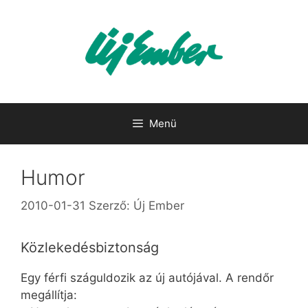
Kilépés
a
tartalomba
Menü
Humor
2010-01-31
Szerző:
Új Ember
Közlekedésbiztonság
Egy férfi száguldozik az új autójával. A rendőr
megállítja: