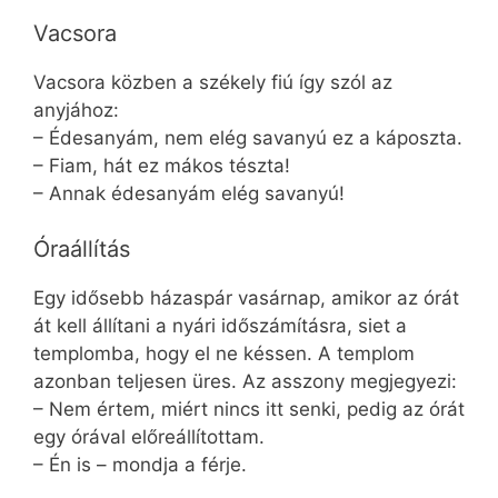
Vacsora
Vacsora közben a székely fiú így szól az
anyjához:
– Édesanyám, nem elég savanyú ez a káposzta.
– Fiam, hát ez mákos tészta!
– Annak édesanyám elég savanyú!
Óraállítás
Egy idősebb házaspár vasárnap, amikor az órát
át kell állítani a nyári időszámításra, siet a
templomba, hogy el ne késsen. A templom
azonban teljesen üres. Az asszony megjegyezi:
– Nem értem, miért nincs itt senki, pedig az órát
egy órával előreállítottam.
– Én is – mondja a férje.