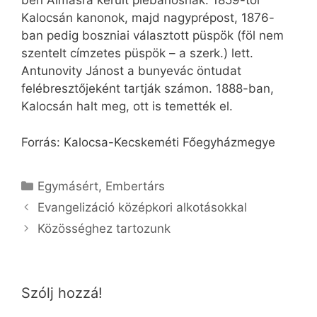
ben Almásra került plébánosnak. 1859-től
Kalocsán kanonok, majd nagyprépost, 1876-
ban pedig boszniai választott püspök (föl nem
szentelt címzetes püspök – a szerk.) lett.
Antunovity Jánost a bunyevác öntudat
felébresztőjeként tartják számon. 1888-ban,
Kalocsán halt meg, ott is temették el.
Forrás: Kalocsa-Kecskeméti Főegyházmegye
Kategória
Egymásért
,
Embertárs
Evangelizáció középkori alkotásokkal
Közösséghez tartozunk
Szólj hozzá!