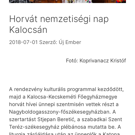
Horvát nemzetiségi nap
Kalocsán
2018-07-01
Szerző:
Új Ember
Fotó: Koprivanacz Kristóf
A rendezvény kulturális programmal kezdődött,
majd a Kalocsa-Kecskeméti Főegyházmegye
horvát hívei ünnepi szentmisén vettek részt a
Nagyboldogasszony-főszékes­egyházban. A
szertartást Stjepan Beretić, a szabadkai Szent
Teréz-székesegyház plébánosa mutatta be. A
liturgia záróáldása után az ünneplők a Katona