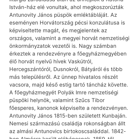
István-ház elé vonultak, ahol megkoszorúzták
Antunovity János püspök emléktábláját. Az
eseményen Horvátország pécsi konzulátusa is
képviseltette magát, és megjelentek az
országos, valamint a megyei horvát nemzetiségi
önkormányzatok vezetői is. Nagy számban
érkeztek a rendezvényre a főegyházmegyében
élő horvát nyelvű hívek Vaskútról,
Hercegszántóról, Dusnokról, Bátyáról és több
más településről. Az ünnep hivatalos részét
vacsora, majd késő estig tartó táncház követte.
A főegyházmegyét Polyák Imre nemzetiségi
püspöki helynök, valamint Szűcs Tibor
főesperes, kanonok képviselte a rendezvényen.
Antunovity János 1815-ben született Kunbaján.
Nemesi származású családja rokonságban állt
az almási Antunovics birtokoscsaláddal. 1842-