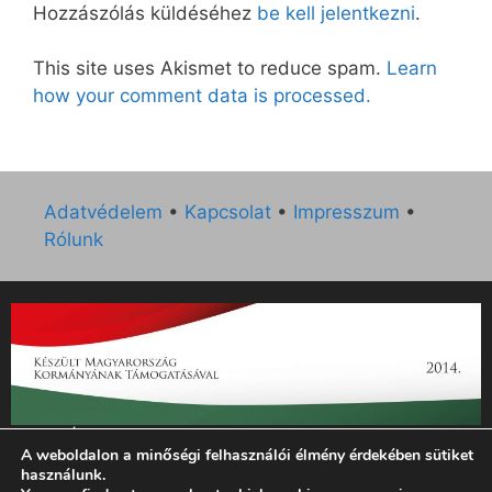
Hozzászólás küldéséhez
be kell jelentkezni
.
This site uses Akismet to reduce spam.
Learn
how your comment data is processed.
Adatvédelem
•
Kapcsolat
•
Impresszum
•
Rólunk
„Az Új Ember katolikus hetilap 2014. évi működésének
A weboldalon a minőségi felhasználói élmény érdekében sütiket
támogatását az EGYH-KCP-14-P-0121 sz. támogatási
használunk.
szerződés keretében 3 000 000 Ft összegben támogatta az