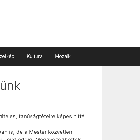
zelkép
Kultúra
Mozaik
sünk
hiteles, tanúságtételre képes hitté
ban is, de a Mester közvetlen
k, mint eddig. Meggyőződhettek