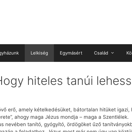
gyházunk
Lelkiség
Egymásért
Család
Kö
Hogy hiteles tanúi lehes
vő erő, amely kételkedésüket, bátortalan hitüket igazi, 
ígérete”, ahogy maga Jézus mondja – maga a Szentlélek.
us nevében tanító, gyógyító, ördögöket űző tanítványok
gazán a feladathoz. Jézus most már nem úgy van köztü