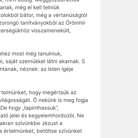
anak, még el kell telniük
tolokból bátor, még a vértanúságtól
szorongó tanítványokból az Örömhír
sterségükhöz visszamenekült,
ehhez most még tanulniuk,
i, saját szemükkel látni akarnak. S
ntanak, néznek: az Isten Igéje
 értelmünket, hogy megértsük az
 világosságát. Ő nekünk is meg fogja
. De hogy „tapinthassuk”,
ható jelei és kegyelemhordozói. Ne
gyakran szívünkbe Jézust a
a értelmünket, betöltse szívünket