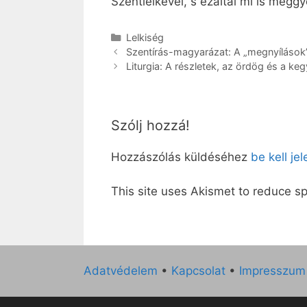
Szentlelkével, s ezáltal mi is megg
Kategória
Lelkiség
Szentírás-magyarázat: A „megnyílások
Liturgia: A részletek, az ördög és a keg
Szólj hozzá!
Hozzászólás küldéséhez
be kell je
This site uses Akismet to reduce 
Adatvédelem
•
Kapcsolat
•
Impresszum