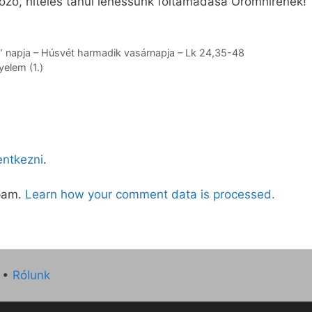
yőző, hiteles tanúi lehessünk föltámadása Örömhírének!
” napja – Húsvét harmadik vasárnapja – Lk 24,35-48
yelem (1.)
lentkezni
.
spam.
Learn how your comment data is processed.
•
Rólunk