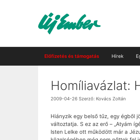
Kilépés
a
tartalomba
Előfizetés és támogatás
Hírek
E
Homíliavázlat: 
2009-04-26
Szerző:
Kovács Zoltán
Hiányzik egy belső tűz, egy égből jö
változtatja. S ez az erő – „Atyám 
Isten Lelke ott működött már a Jéz
közelségében még nem nőttek fel i