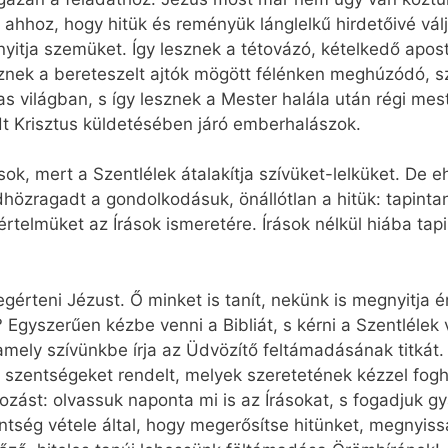
 ahhoz, hogy hitük és reményük lánglelkű hirdetőivé válj
nyitja szemüket. Így lesznek a tétovázó, kételkedő apos
esznek a bereteszelt ajtók mögött félénken meghúzódó, 
s világban, s így lesznek a Mester halála után régi me
t Krisztus küldetésében járó emberhalászok.
, mert a Szentlélek átalakítja szívüket-lelküket. De 
dhözragadt a gondolkodásuk, önállótlan a hitük: tapintan
rtelmüket az Írások ismeretére. Írások nélkül hiába tapi
egérteni Jézust. Ő minket is tanít, nekünk is megnyitja
? Egyszerűen kézbe venni a Bibliát, s kérni a Szentlélek
, amely szívünkbe írja az Üdvözítő feltámadásának titkát
 ő szentségeket rendelt, melyek szeretetének kézzel fog
lkozást: olvassuk naponta mi is az Írásokat, s fogadjuk 
ntség vétele által, hogy megerősítse hitünket, megnyiss