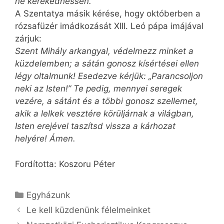
ne kerekedhessen.
A Szentatya másik kérése, hogy októberben a
rózsafüzér imádkozását XIII. Leó pápa imájával
zárjuk:
Szent Mihály arkangyal, védelmezz minket a
küzdelemben; a sátán gonosz kísértései ellen
légy oltalmunk! Esedezve kérjük: „Parancsoljon
neki az Isten!” Te pedig, mennyei seregek
vezére, a sátánt és a többi gonosz szellemet,
akik a lelkek vesztére körüljárnak a világban,
Isten erejével taszítsd vissza a kárhozat
helyére! Ámen.
Fordította: Koszoru Péter
Kategória
Egyházunk
Le kell küzdenünk félelmeinket