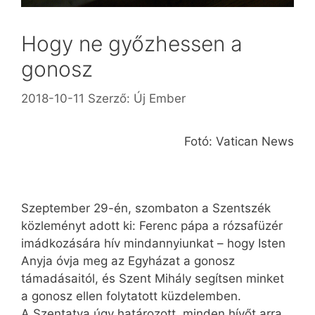
Hogy ne győzhessen a
gonosz
2018-10-11
Szerző:
Új Ember
Fotó: Vatican News
Szeptember 29-én, szombaton a Szentszék
közleményt adott ki: Ferenc pápa a rózsafüzér
imádkozására hív mind­annyiunkat – hogy Isten
Anyja óvja meg az Egyházat a gonosz
támadásaitól, és Szent Mihály segítsen minket
a gonosz ellen folytatott küzdelemben.
A Szentatya úgy határozott, minden hívőt arra