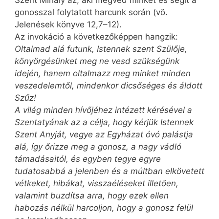
Szent Mihály az, aki megvéd minket és segít a
gonosszal folytatott harcunk során (vö.
Jelenések könyve 12,7–12).
Az invokáció a következőképpen hangzik:
Oltalmad alá futunk, Istennek szent Szülője,
könyörgésünket meg ne vesd szükségünk
idején, hanem oltalmazz meg minket minden
veszedelemtől, mindenkor dicsőséges és áldott
Szűz!
A világ minden hívőjéhez intézett kérésével a
Szentatyának az a célja, hogy kérjük Istennek
Szent Anyját, vegye az Egyházat óvó palástja
alá, így őrizze meg a gonosz, a nagy vádló
támadásaitól, és egyben tegye egyre
tudatosabbá a jelenben és a múltban elkövetett
vétkeket, hibákat, visszaéléseket illetően,
valamint buzdítsa arra, hogy ezek ellen
habozás nélkül harcoljon, hogy a gonosz felül