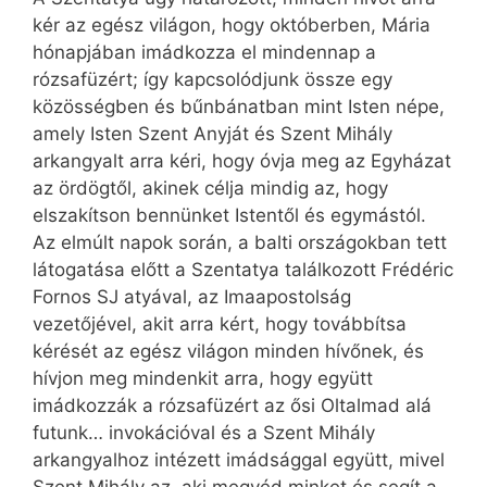
kér az egész világon, hogy októberben, Mária
hónapjában imádkozza el mindennap a
rózsafüzért; így kapcsolódjunk össze egy
közösségben és bűnbánatban mint Isten népe,
amely Isten Szent Anyját és Szent Mihály
arkangyalt arra kéri, hogy óvja meg az Egyházat
az ördögtől, akinek célja mindig az, hogy
elszakítson bennünket Istentől és egymástól.
Az elmúlt napok során, a balti országokban tett
látogatása előtt a Szentatya találkozott Frédéric
Fornos SJ atyával, az Imaapostolság
vezetőjével, akit arra kért, hogy továbbítsa
kérését az egész világon minden hívőnek, és
hívjon meg mindenkit arra, hogy együtt
imádkozzák a rózsafüzért az ősi Oltalmad alá
futunk… invokációval és a Szent Mihály
arkangyalhoz intézett imádsággal együtt, mivel