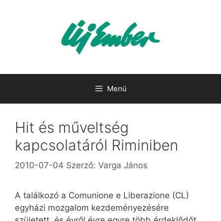
Kilépés
a
tartalomba
Menü
Hit és műveltség
kapcsolatáról Riminiben
2010-07-04
Szerző:
Varga János
A találkozó a Comunione e Liberazione (CL)
egyházi mozgalom kezdeményezésére
született, és évről évre egyre több érdeklődőt