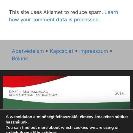
This site uses Akismet to reduce spam.
Learn
how your comment data is processed.
Adatvédelem
•
Kapcsolat
•
Impresszum
•
Rólunk
„Az Új Ember katolikus hetilap 2014. évi működésének
A weboldalon a minőségi felhasználói élmény érdekében sütiket
támogatását az EGYH-KCP-14-P-0121 sz. támogatási
használunk.
szerződés keretében 3 000 000 Ft összegben támogatta az
You can find out more about which cookies we are using or
Emberi Erőforrások Minisztériuma.”
switch them off in
settings
.