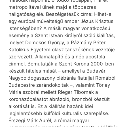
második napon az ortodox főpappal, Filaret
metropolitával ülnek majd a többezres
hallgatóság elé. Beszélgetésük címe: Hihet-e
egy európai műveltségű ember Jézus Krisztus
istenségében? A másik magyar vonatkozású
esemény a Szent István királyról szóló kiállítás,
melyet Domokos György, a Pázmány Péter
Katolikus Egyetem olasz tanszékének vezetője
szervezett, Államalapító és a nép apostola
címmel. Bemutatják a Szent Korona 2000-ben
készült hiteles mását – amellyel a Budavári
Nagyboldogasszony plébánia fiataljai Rómából
Budapestre zarándokoltak –, valamint Törley
Mária szobrai mellett Rieger Tibornak a
koronázópalástot ábrázoló, bronzból készült
alkotását is. Ez a kiállítás hazánk idei
legjelentősebb külföldi kulturális szereplése.
Érszegi Márk Aurél, a római magyar