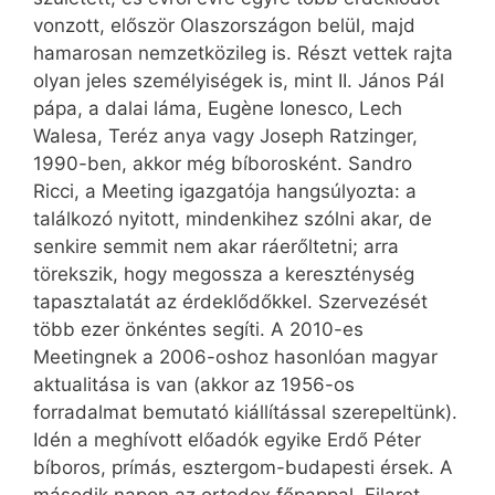
vonzott, először Olaszországon belül, majd
hamarosan nemzetközileg is. Részt vettek rajta
olyan jeles személyiségek is, mint II. János Pál
pápa, a dalai láma, Eugène Ionesco, Lech
Walesa, Teréz anya vagy Joseph Ratzinger,
1990-ben, akkor még bíborosként. Sandro
Ricci, a Meeting igazgatója hangsúlyozta: a
találkozó nyitott, mindenkihez szólni akar, de
senkire semmit nem akar ráerőltetni; arra
törekszik, hogy megossza a kereszténység
tapasztalatát az érdeklődőkkel. Szervezését
több ezer önkéntes segíti. A 2010-es
Meetingnek a 2006-oshoz hasonlóan magyar
aktualitása is van (akkor az 1956-os
forradalmat bemutató kiállítással szerepeltünk).
Idén a meghívott előadók egyike Erdő Péter
bíboros, prímás, esztergom-budapesti érsek. A