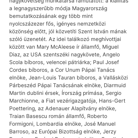
nagykövetség munkatársa rámutatott: a kiállítás
a legnagyszerűbb módja Magyarország
bemutatkozásának egy több mint
nyolcszázezer fős, igényes nemzetközi
közönség előtt, jól közvetíti Szent István mának
szóló üzenetét. Az idei találkozó meghívottjai
között van Mary McAleese ír államfő, Miguel
Diaz, az USA szentszéki nagykövete, Angelo
Scola bíboros, velencei pátriárka; Paul Josef
Cordes bíboros, a Cor Unum Pápai Tanács
elnöke, Jean-Louis Tauran bíboros, a Vallásközi
Párbeszéd Pápai Tanácsának elnöke, Diarmuid
Martin dublini érsek, Írország prímása, Sergio
Marchionne, a Fiat vezérigazgatója, Hans-Gert
Poettering, az Adenauer Alapítvány elnöke,
Traian Basescu román államfő, Roberto
Formigoni, Lombardia elnöke, José Manuel
Barroso, az Európai Bizottság elnöke, Jerzy