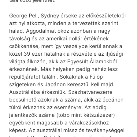
találkozó jelenthet.
George Pell, Sydney érseke az előkészületekről
azt nyilatkozta, minden a tervezettek szerint
halad. Aggodalmat okoz azonban a nagy
távolság és az amerikai dollár értékének
csökkenése, mert így veszélybe kerül annak a
közel 39 ezer fiatalnak a részvétele az ifjúsági
világtalálkozón, akik az Egyesült Államokból
érkeznének. Más helyeken pedig nehéz lesz
repülőjáratot találni. Sokaknak a Fülöp-
szigeteken és Japánon keresztül kell majd
Ausztráliába érkezniük. Százhatvanezerre
becsülhető azoknak a száma, akik az óceánon
túlról érkeznek az eseményre. Az eddig
jelentkezők száma (több mint kétszázezer)
egyébként magasabb a várakozásokhoz
képest. Az ausztráliai missziós tevékenységgel