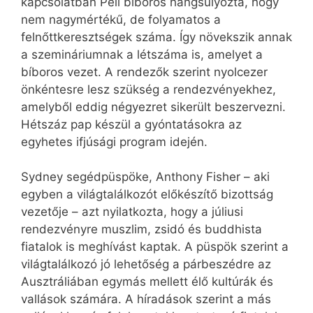
kapcsolatban Pell bíboros hangsúlyozta, hogy
nem nagymértékű, de folyamatos a
felnőttkeresztségek száma. Így növekszik annak
a szemináriumnak a létszáma is, amelyet a
bíboros vezet. A rendezők szerint nyolcezer
önkéntesre lesz szükség a rendezvényekhez,
amelyből eddig négyezret sikerült beszervezni.
Hétszáz pap készül a gyóntatásokra az
egyhetes ifjúsági program idején.
Sydney segédpüspöke, Anthony Fisher – aki
egyben a világtalálkozót előkészítő bizottság
vezetője – azt nyilatkozta, hogy a júliusi
rendezvényre muszlim, zsidó és buddhista
fiatalok is meghívást kaptak. A püspök szerint a
világtalálkozó jó lehetőség a párbeszédre az
Ausztráliában egymás mellett élő kultúrák és
vallások számára. A híradások szerint a más