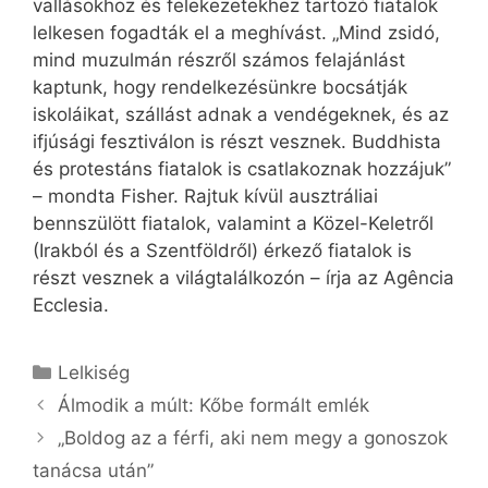
vallásokhoz és felekezetekhez tartozó fiatalok
lelkesen fogadták el a meghívást. „Mind zsidó,
mind muzulmán részről számos felajánlást
kaptunk, hogy rendelkezésünkre bocsátják
iskoláikat, szállást adnak a vendégeknek, és az
ifjúsági fesztiválon is részt vesznek. Buddhista
és protestáns fiatalok is csatlakoznak hozzájuk”
– mondta Fisher. Rajtuk kívül ausztráliai
bennszülött fiatalok, valamint a Közel-Keletről
(Irakból és a Szentföldről) érkező fiatalok is
részt vesznek a világtalálkozón – írja az Agência
Ecclesia.
Kategória
Lelkiség
Álmodik a múlt: Kőbe formált emlék
„Boldog az a férfi, aki nem megy a gonoszok
tanácsa után”