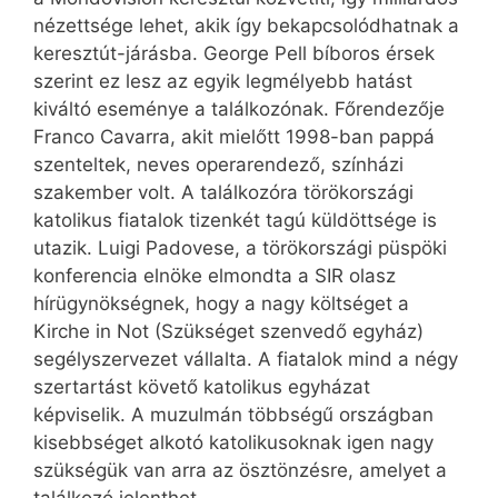
nézettsége lehet, akik így bekapcsolódhatnak a
keresztút-járásba. George Pell bíboros érsek
szerint ez lesz az egyik legmélyebb hatást
kiváltó eseménye a találkozónak. Főrendezője
Franco Cavarra, akit mielőtt 1998-ban pappá
szenteltek, neves operarendező, színházi
szakember volt. A találkozóra törökországi
katolikus fiatalok tizenkét tagú küldöttsége is
utazik. Luigi Padovese, a törökországi püspöki
konferencia elnöke elmondta a SIR olasz
hírügynökségnek, hogy a nagy költséget a
Kirche in Not (Szükséget szenvedő egyház)
segélyszervezet vállalta. A fiatalok mind a négy
szertartást követő katolikus egyházat
képviselik. A muzulmán többségű országban
kisebbséget alkotó katolikusoknak igen nagy
szükségük van arra az ösztönzésre, amelyet a