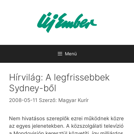
Kilépés
a
tartalomba
Menü
Hírvilág: A legfrissebbek
Sydney-ből
2008-05-11
Szerző:
Magyar Kurír
Nem hivatásos szereplők ezrei működnek közre
az egyes jelenetekben. A közszolgálati televízió
a Mondovisión keresztül közvetíti, így milliárdos