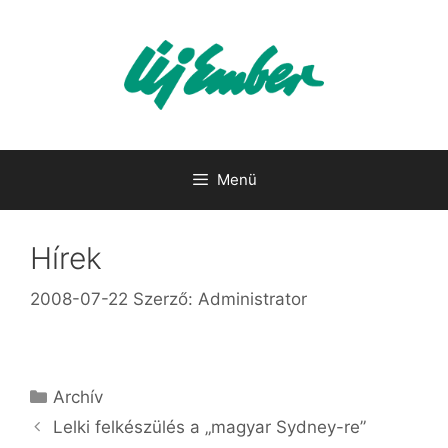
Kilépés
a
tartalomba
Menü
Hírek
2008-07-22
Szerző:
Administrator
Kategória
Archív
Lelki felkészülés a „magyar Sydney-re”