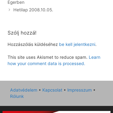
Egerben
Hetilap 2008.10.05.
Szólj hozzá!
Hozzászólás küldéséhez
be kell jelentkezni
.
This site uses Akismet to reduce spam.
Learn
how your comment data is processed.
Adatvédelem
•
Kapcsolat
•
Impresszum
•
Rólunk