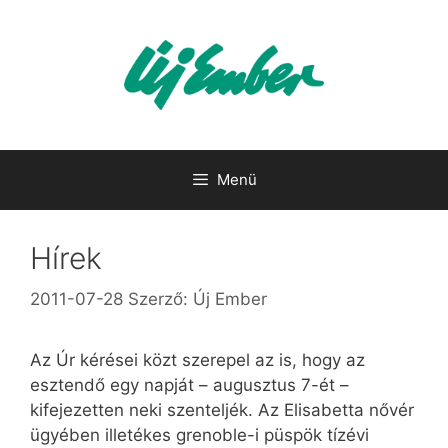
Kilépés
a
tartalomba
Menü
Hírek
2011-07-28
Szerző:
Új Ember
Az Úr kérései közt szerepel az is, hogy az
esztendő egy napját – augusztus 7-ét –
kifejezetten neki szenteljék. Az Elisabetta nővér
ügyében illetékes grenoble-i püspök tízévi