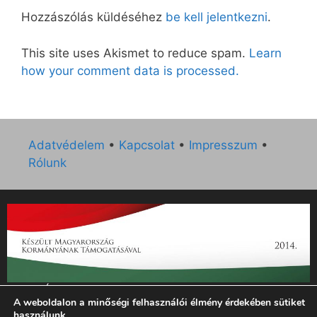
Hozzászólás küldéséhez
be kell jelentkezni
.
This site uses Akismet to reduce spam.
Learn
how your comment data is processed.
Adatvédelem
•
Kapcsolat
•
Impresszum
•
Rólunk
„Az Új Ember katolikus hetilap 2014. évi működésének
A weboldalon a minőségi felhasználói élmény érdekében sütiket
támogatását az EGYH-KCP-14-P-0121 sz. támogatási
használunk.