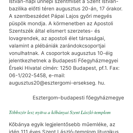
István-napi ünnepi szentmisét a Szent István-
bazilika előtti téren augusztus 20-án, 17 órakor.
A szentbeszédet Pápai Lajos győri megyés
püspök mondja. A körmenetben az Apostoli
Szentszék által elismert szerzetes- és
lovagrendek, az apostoli élet társaságai,
valamint a plébániák zarándokcsoportjai
vonulhatnak. A csoportok augusztus 10-éig
jelentkezhetnek a Budapesti Főegyházmegyei
Érseki Hivatal címén: 1250 Budapest, pf.1. Fax:
06-1/202-5458, e-mail:
augusztus20@esztergomi-ersekseg. hu.
Esztergom–budapesti főegyházmegye
Többször lesz nyitva a kőbányai Szent László-templom
Kőbánya egyik legjelentősebb műemléke, az
idén 111 éves Szent László-templom liturgikus