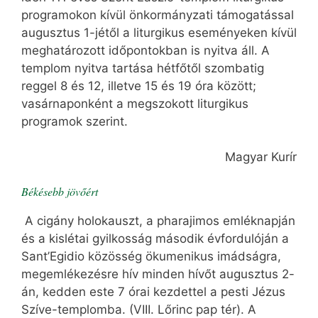
programokon kívül önkormányzati támogatással
augusztus 1-jétől a liturgikus eseményeken kívül
meghatározott időpontokban is nyitva áll. A
templom nyitva tartása hétfőtől szombatig
reggel 8 és 12, illetve 15 és 19 óra között;
vasárnaponként a megszokott liturgikus
programok szerint.
Magyar Kurír
Békésebb jövőért
A cigány holokauszt, a pharajimos emléknapján
és a kislétai gyilkosság második évfordulóján a
Sant’Egidio közösség ökumenikus imádságra,
megemlékezésre hív minden hívőt augusztus 2-
án, kedden este 7 órai kezdettel a pesti Jézus
Szíve-templomba. (VIII. Lőrinc pap tér). A