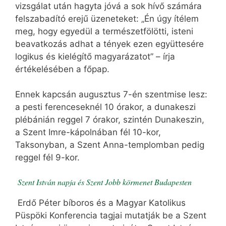
vizsgálat után hagyta jóvá a sok hívő számára
felszabadító erejű üzeneteket: „Én úgy ítélem
meg, hogy egyedül a természetfölötti, isteni
beavatkozás adhat a tények ezen együttesére
logikus és kielégítő magyarázatot” – írja
értékelésében a főpap.
Ennek kapcsán augusztus 7-én szentmise lesz:
a pesti ferenceseknél 10 órakor, a dunakeszi
plébánián reggel 7 órakor, szintén Dunakeszin,
a Szent Imre-kápolnában fél 10-kor,
Taksonyban, a Szent Anna-templomban pedig
reggel fél 9-kor.
Szent István napja és Szent Jobb körmenet Budapesten
Erdő Péter bíboros és a Magyar Katolikus
Püspöki Konferencia tagjai mutatják be a Szent