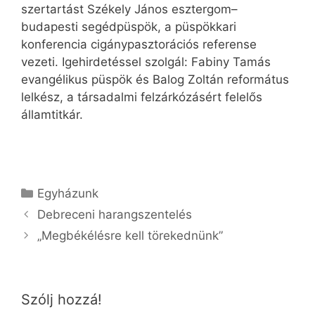
szertartást Székely János esztergom–
budapesti segédpüspök, a püspökkari
konferencia cigánypasztorációs referense
vezeti. Igehirdetéssel szolgál: Fabiny Tamás
evangélikus püspök és Balog Zoltán református
lelkész, a társadalmi felzárkózásért felelős
államtitkár.
Kategória
Egyházunk
Debreceni harangszentelés
„Megbékélésre kell törekednünk”
Szólj hozzá!