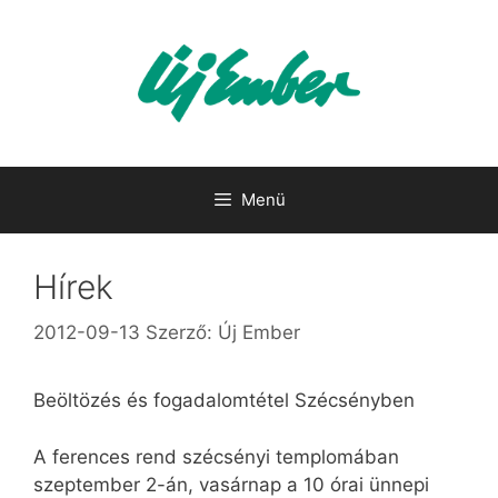
Kilépés
a
tartalomba
Menü
Hírek
2012-09-13
Szerző:
Új Ember
Beöltözés és fogadalomtétel Szécsényben
A ferences rend szécsényi templomában
szeptember 2-án, vasárnap a 10 órai ünnepi