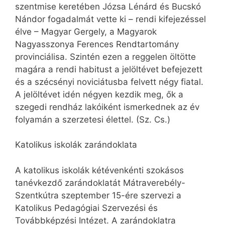
szentmise keretében Józsa Lénárd és Bucskó
Nándor fogadalmát vette ki – rendi kifejezéssel
élve – Magyar Gergely, a Magyarok
Nagyasszonya Ferences Rendtartomány
provinciálisa. Szintén ezen a reggelen öltötte
magára a rendi habitust a jelöltévet befejezett
és a szécsényi noviciátusba felvett négy fiatal.
A jelöltévet idén négyen kezdik meg, ők a
szegedi rendház lakóiként ismerkednek az év
folyamán a szerzetesi élettel. (Sz. Cs.)
Katolikus iskolák zarándoklata
A katolikus iskolák kétévenkénti szokásos
tanévkezdő zarándoklatát Mátraverebély-
Szentkútra szeptember 15-ére szervezi a
Katolikus Pedagógiai Szervezési és
Továbbképzési Intézet. A zarándoklatra