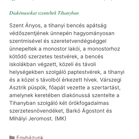
Diakónusokat szenteltek Tihanyban
Szent Ányos, a tihanyi bencés apátság
védőszentjének ünnepén hagyományosan
szentmisével és szeretetvendégséggel
ünnepeltek a monostor lakói, a monostorhoz
kötődő szerzetes testvérek, a bencés
iskolákban végzett, közeli és távoli
helységekben szolgáló paptestvérek, a tihanyi
és a közel s távolból érkezett hívek. Várszegi
Asztrik püspök, főapát vezette a szertartást,
amelynek keretében diakónussá szentelte a
Tihanyban szolgáló két örökfogadalmas
szerzetesnövendéket, Barkó Ágostont és
Mihályi Jeromost. (MK)
Kategória
Egyházunk