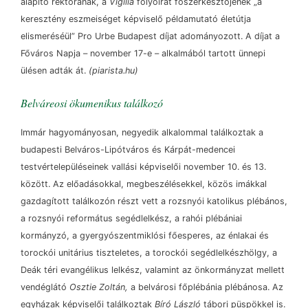
alapító rektorának, a
Vigilia
folyóirat főszerkesztőjének „a
keresztény eszmeiséget képviselő példamutató életútja
elismeréséül” Pro Urbe Budapest díjat adományozott. A díjat a
Főváros Napja
–
november 17-e
–
alkalmából tartott ünnepi
ülésen adták át.
(piarista.hu)
Belváreosi ökumenikus találkozó
Immár hagyományosan, negyedik alkalommal találkoztak a
budapesti Belváros-Lipótváros és Kárpát-medencei
testvértelepüléseinek vallási képviselői november 10. és 13.
között. Az előadásokkal, megbeszélésekkel, közös imákkal
gazdagított találkozón részt vett a rozsnyói katolikus plébános,
a rozsnyói református segédlelkész, a rahói plébániai
kormányzó, a gyergyószentmiklósi főesperes, az énlakai és
torockói unitárius tiszteletes, a torockói segédlelkészhölgy, a
Deák téri evangélikus lelkész, valamint az önkormányzat mellett
vendéglátó
Osztie Zoltán,
a belvárosi főplébánia plébánosa. Az
egyházak képviselői találkoztak
Bíró László
tábori püspökkel is.