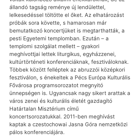
állandó tagság reménye új lendülettel,
lelkesedéssel töltötte el őket. Az elhatározást
próbák sora követte, s hamarosan már
bemutatkozó koncertjüket is megtarthatták, a
pesti Egyetemi templomban. Ezután – a
templomi szolgálat mellett – gyakori
meghívottjai lettek liturgikus, egyházzenei,
kultúrtörténeti konferenciáknak, fesztiváloknak.
Többek között felléptek az abruzzói középkori
fesztiválon, s énekeltek a Pécs Európa Kulturális
Fővárosa programsorozatot megnyitó
ünnepségen is. Ugyancsak nagy sikert arattak a
város zenei és kulturális életét gazdagító
Határtalan Misztérium című
koncertsorozatukkal. 2011-ben meghívást
kaptak a czestochowai Jasna Góra nemzetközi
pálos konferenciájára.