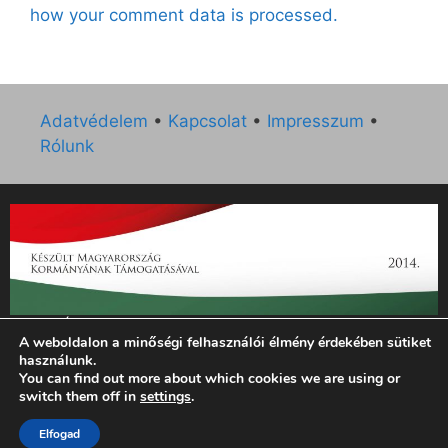
how your comment data is processed.
Adatvédelem
•
Kapcsolat
•
Impresszum
•
Rólunk
„Az Új Ember katolikus hetilap 2014. évi működésének
A weboldalon a minőségi felhasználói élmény érdekében sütiket
támogatását az EGYH-KCP-14-P-0121 sz. támogatási
használunk.
szerződés keretében 3 000 000 Ft összegben támogatta az
You can find out more about which cookies we are using or
Emberi Erőforrások Minisztériuma.”
switch them off in
settings
.
Elfogad
© 2026 Magyar Kurír - Új Ember
• Készült
GeneratePress