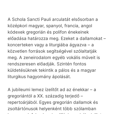
A Schola Sancti Pauli arculatát elsősorban a
középkori magyar, spanyol, francia, angol
kódexek gregorián és polifon énekeinek
előadása határozza meg. Ezeket a dallamokat –
koncerteken vagy a liturgiába ágyazva – a
közvetlen források segítségével szólaltatják
meg. A zeneirodalom egyéb vokális műveit is
rendszeresen előadják. Szintén fontos
küldetésüknek tekintik a pálos és a magyar
liturgikus hagyomány ápolását.
A jubileumi lemez ízelítőt ad az énekkar – a
gregoriántól a XX. századig terjedő –
repertoárjából. Egyes gregorián dallamok és
zsoltártónusok helyenként több szólamban