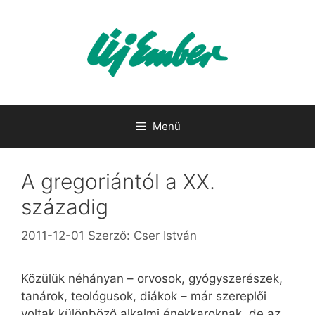
Kilépés
a
tartalomba
Menü
A gregoriántól a XX.
századig
2011-12-01
Szerző:
Cser István
Közülük néhányan – orvosok, gyógyszerészek,
tanárok, teológusok, diákok – már szereplői
voltak különböző alkalmi énekkaroknak, de az