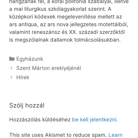
hangzanak fel, a korai polifónia szabályai, illetve
a mai liturgikus szkólagyakorlat szerint. A
középkori kódexek megelevenítése mellett az
ars antiqua, az ars nova jellegzetes motettáiból,
valamint reneszánsz és XX. századi szerzőktől
is megszólalnak dallamok tolmácsolásukban.
Kategória
Egyházunk
Szent Márton ereklyéjénél
Hírek
Szólj hozzá!
Hozzászólás küldéséhez
be kell jelentkezni
.
This site uses Akismet to reduce spam.
Learn