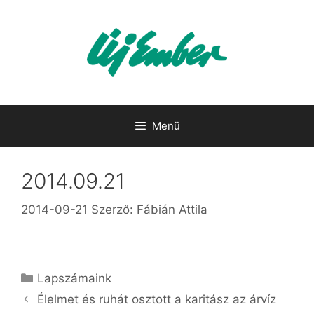
Kilépés
a
tartalomba
Menü
2014.09.21
2014-09-21
Szerző:
Fábián Attila
Kategória
Lapszámaink
Élelmet és ruhát osztott a karitász az árvíz