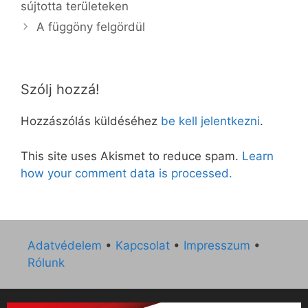
sújtotta területeken
A függöny felgördül
Szólj hozzá!
Hozzászólás küldéséhez
be kell jelentkezni
.
This site uses Akismet to reduce spam.
Learn
how your comment data is processed.
Adatvédelem
•
Kapcsolat
•
Impresszum
•
Rólunk