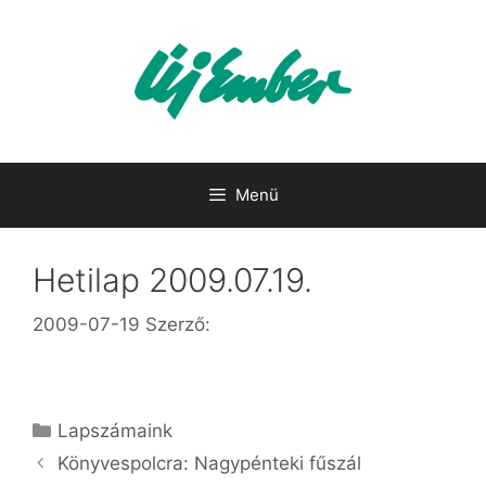
Kilépés
a
tartalomba
Menü
Hetilap 2009.07.19.
2009-07-19
Szerző:
Kategória
Lapszámaink
Könyvespolcra: Nagypénteki fűszál