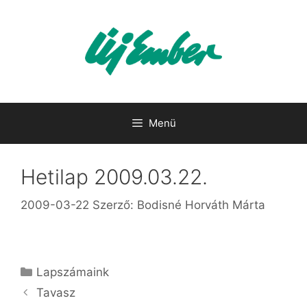
Kilépés
a
tartalomba
Menü
Hetilap 2009.03.22.
2009-03-22
Szerző:
Bodisné Horváth Márta
Kategória
Lapszámaink
Tavasz