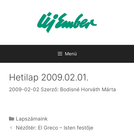
Kilépés
a
tartalomba
Menü
Hetilap 2009.02.01.
2009-02-02
Szerző:
Bodisné Horváth Márta
Kategória
Lapszámaink
Nézőtér: El Greco – Isten festője