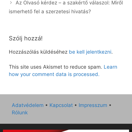
Az Olvasó kérdez – a szakértő válaszol: Miről
ismerhető fel a szerzetesi hivatás?
Szólj hozzá!
Hozzászólás küldéséhez
be kell jelentkezni
.
This site uses Akismet to reduce spam.
Learn
how your comment data is processed.
Adatvédelem
•
Kapcsolat
•
Impresszum
•
Rólunk