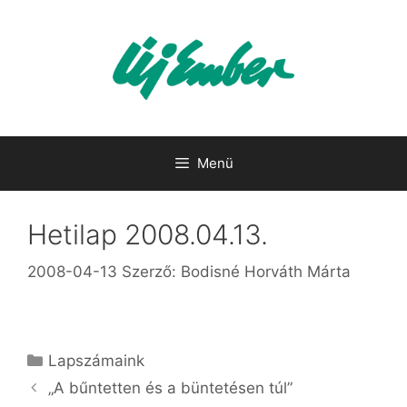
Kilépés
a
tartalomba
Menü
Hetilap 2008.04.13.
2008-04-13
Szerző:
Bodisné Horváth Márta
Kategória
Lapszámaink
„A bűntetten és a büntetésen túl”