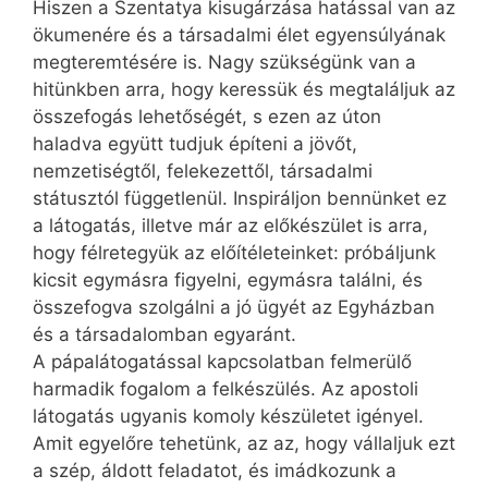
Hiszen a Szentatya kisugárzása hatással van az
ökumenére és a társadalmi élet egyensúlyának
megteremtésére is. Nagy szükségünk van a
hitünkben arra, hogy keressük és megtaláljuk az
összefogás lehetőségét, s ezen az úton
haladva együtt tudjuk építeni a jövőt,
nemzetiségtől, felekezettől, társadalmi
státusztól függetlenül. Inspiráljon bennünket ez
a látogatás, illetve már az előkészület is arra,
hogy félretegyük az előítéleteinket: próbáljunk
kicsit egymásra figyelni, egymásra találni, és
összefogva szolgálni a jó ügyét az Egyházban
és a társadalomban egyaránt.
A pápalátogatással kapcsolatban felmerülő
harmadik fogalom a felkészülés. Az apostoli
látogatás ugyanis komoly készületet igényel.
Amit egyelőre tehetünk, az az, hogy vállaljuk ezt
a szép, áldott feladatot, és imádkozunk a