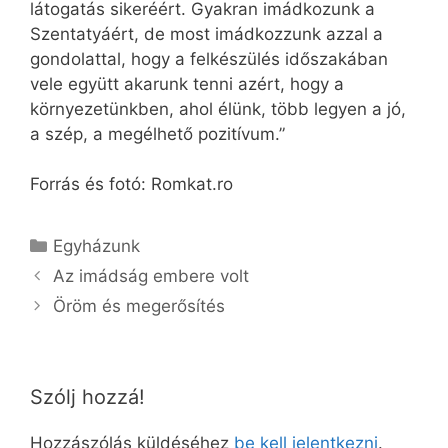
látogatás sikeréért. Gyakran imádkozunk a
Szentatyáért, de most imádkozzunk azzal a
gondolattal, hogy a felkészülés időszakában
vele együtt akarunk tenni azért, hogy a
környezetünkben, ahol élünk, több legyen a jó,
a szép, a megélhető pozitívum.”
Forrás és fotó: Romkat.ro
Kategória
Egyházunk
Az imádság embere volt
Öröm és megerősítés
Szólj hozzá!
Hozzászólás küldéséhez
be kell jelentkezni
.