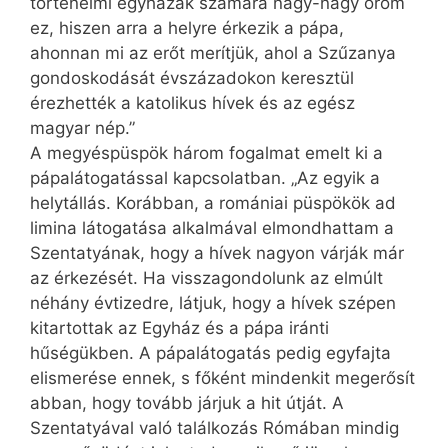
történelmi egyházak számára nagy-nagy öröm
ez, hiszen arra a helyre érkezik a pápa,
ahonnan mi az erőt merítjük, ahol a Szűzanya
gondoskodását évszázadokon keresztül
érezhették a katolikus hívek és az egész
magyar nép.”
A megyéspüspök három fogalmat emelt ki a
pápalátogatással kapcsolatban. „Az egyik a
helytállás. Korábban, a romániai püspökök ad
limina látogatása alkalmával elmondhattam a
Szentatyának, hogy a hívek nagyon várják már
az érkezését. Ha visszagondolunk az elmúlt
néhány évtizedre, látjuk, hogy a hívek szépen
kitartottak az Egyház és a pápa iránti
hűségükben. A pápalátogatás pedig egyfajta
elismerése ennek, s főként mindenkit megerősít
abban, hogy tovább járjuk a hit útját. A
Szentatyával való találkozás Rómában mindig