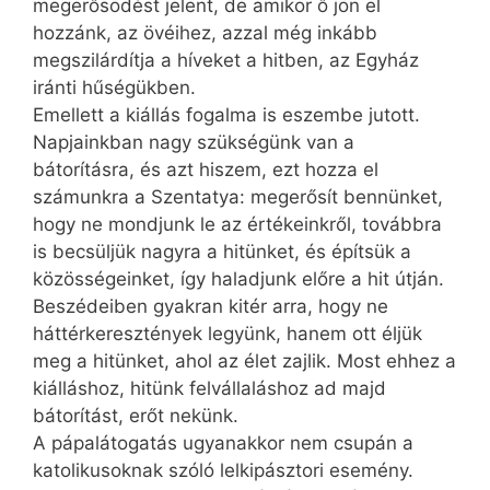
megerősödést jelent, de amikor ő jön el
hozzánk, az övéihez, azzal még inkább
megszilárdítja a híveket a hitben, az Egyház
iránti hűségükben.
Emellett a kiállás fogalma is eszembe jutott.
Napjainkban nagy szükségünk van a
bátorításra, és azt hiszem, ezt hozza el
számunkra a Szentatya: megerősít bennünket,
hogy ne mondjunk le az értékeinkről, továbbra
is becsüljük nagyra a hitünket, és építsük a
közösségeinket, így haladjunk előre a hit útján.
Beszédeiben gyakran kitér arra, hogy ne
háttérkeresztények legyünk, hanem ott éljük
meg a hitünket, ahol az élet zajlik. Most ehhez a
kiálláshoz, hitünk felvállaláshoz ad majd
bátorítást, erőt nekünk.
A pápalátogatás ugyanakkor nem csupán a
katolikusoknak szóló lelkipásztori esemény.