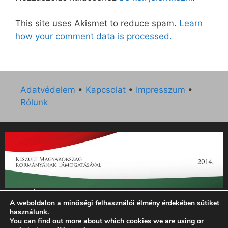
This site uses Akismet to reduce spam.
Learn
how your comment data is processed.
Adatvédelem
•
Kapcsolat
•
Impresszum
•
Rólunk
„Az Új Ember katolikus hetilap 2014. évi működésének
A weboldalon a minőségi felhasználói élmény érdekében sütiket
támogatását az EGYH-KCP-14-P-0121 sz. támogatási
használunk.
szerződés keretében 3 000 000 Ft összegben támogatta az
You can find out more about which cookies we are using or
Emberi Erőforrások Minisztériuma.”