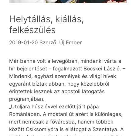
Helytállás, kiállás,
felkészülés
2019-01-20
Szerző:
Új Ember
Már benne volt a levegőben, mindenki várta a
hír bejelentését – fogalmazott Böcskei László. –
Mindenki, egyházi személyek és világi hívek
egyaránt bíztak abban, hogy közelebbről
érintettek lesznek az apostoli látogatás
programjában.
„Utoljára húsz évvel ezelőtt járt pápa
Romániában. A mostani út azért is különleges,
mert nemcsak a fővárosba, hanem többek
között Csíksomlyóra is ellátogat a Szentatya. A