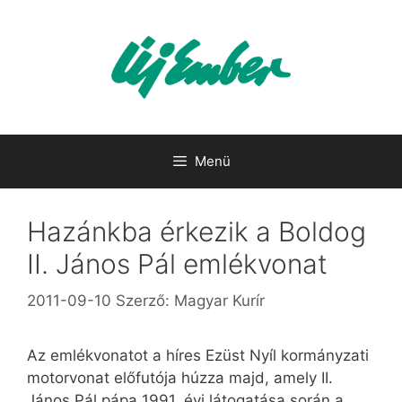
Kilépés
a
tartalomba
Menü
Hazánkba érkezik a Boldog
II. János Pál emlékvonat
2011-09-10
Szerző:
Magyar Kurír
Az emlékvonatot a híres Ezüst Nyíl kormányzati
motorvonat előfutója húzza majd, amely II.
János Pál pápa 1991. évi látogatása során a