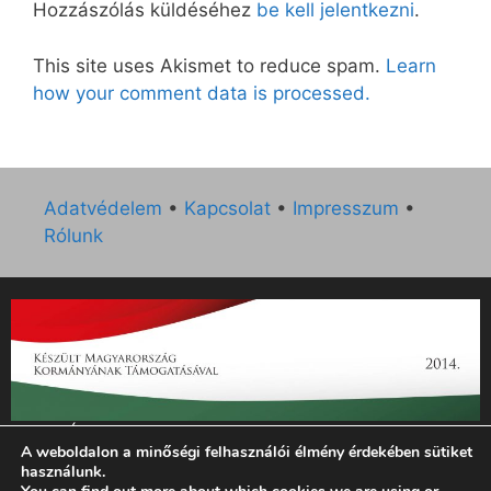
Hozzászólás küldéséhez
be kell jelentkezni
.
This site uses Akismet to reduce spam.
Learn
how your comment data is processed.
Adatvédelem
•
Kapcsolat
•
Impresszum
•
Rólunk
„Az Új Ember katolikus hetilap 2014. évi működésének
A weboldalon a minőségi felhasználói élmény érdekében sütiket
támogatását az EGYH-KCP-14-P-0121 sz. támogatási
használunk.
szerződés keretében 3 000 000 Ft összegben támogatta az