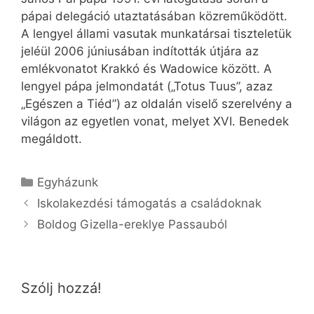
pápai delegáció utaztatásában közreműködött.
A lengyel állami vasutak munkatársai tiszteletük
jeléül 2006 júniusában indították útjára az
emlékvonatot Krakkó és Wadowice között. A
lengyel pápa jelmondatát („Totus Tuus”, azaz
„Egészen a Tiéd”) az oldalán viselő szerelvény a
világon az egyetlen vonat, melyet XVI. Benedek
megáldott.
Kategória
Egyházunk
Iskolakezdési támogatás a családoknak
Boldog Gizella-ereklye Passauból
Szólj hozzá!