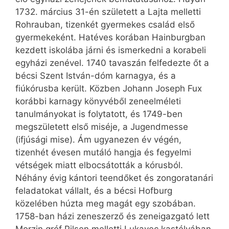
1732. március 31-én született a Lajta melletti
Rohrauban, tizenkét gyermekes család első
gyermekeként. Hatéves korában Hainburgban
kezdett iskolába járni és ismerkedni a korabeli
egyházi zenével. 1740 tavaszán felfedezte őt a
bécsi Szent István-dóm karnagya, és a
fiúkórusba került. Közben Johann Joseph Fux
korábbi karnagy könyvéből zeneelméleti
tanulmányokat is folytatott, és 1749-ben
megszületett első miséje, a Jugendmesse
(ifjúsági mise). Ám ugyanezen év végén,
tizenhét évesen mutáló hangja és fegyelmi
vétségek miatt elbocsátották a kórusból.
Néhány évig kántori teendőket és zongoratanári
feladatokat vállalt, és a bécsi Hofburg
közelében húzta meg magát egy szobában.
1758-ban házi zeneszerző és zeneigazgató lett