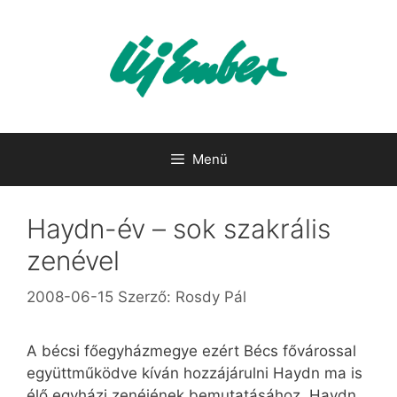
Kilépés
a
tartalomba
Menü
Haydn-év – sok szakrális
zenével
2008-06-15
Szerző:
Rosdy Pál
A bécsi főegyházmegye ezért Bécs fővárossal
együttműködve kíván hozzájárulni Haydn ma is
élő egyházi zenéjének bemutatásához. Haydn