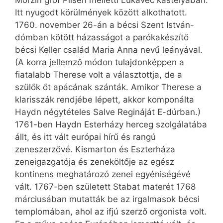
Morzin gróf Pilsen melletti Lukavec kastélyában.
Itt nyugodt körülmények között alkothatott.
1760. november 26-án a bécsi Szent István-
dómban kötött házasságot a parókakészítő
bécsi Keller család Maria Anna nevű leányával.
(A korra jellemző módon tulajdonképpen a
fiatalabb Therese volt a választottja, de a
szülők őt apácának szánták. Amikor Therese a
klarisszák rendjébe lépett, akkor komponálta
Haydn négytételes Salve Regináját E-dúrban.)
1761-ben Haydn Esterházy herceg szolgálatába
állt, és itt vált európai hírű és rangú
zeneszerzővé. Kismarton és Eszterháza
zeneigazgatója és zeneköltője az egész
kontinens meghatározó zenei egyéniségévé
vált. 1767-ben született Stabat materét 1768
márciusában mutatták be az irgalmasok bécsi
templomában, ahol az ifjú szerző orgonista volt.