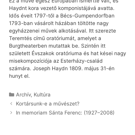
Ez a műve egész Európában ismertté vált, és
Haydnt kora vezető komponistájává avatta.
Idős éveit 1797-től a Bécs-Gumpendorfban
1793-ban vásárolt házában töltötte nagy
egyházzenei művek alkotásával. Itt szerezte
Teremtés című oratóriumát, amelyet a
Burgtheaterben mutattak be. Szintén itt
született Évszakok oratóriuma és hat kései nagy
misekompozíciója az Esterházy-család
számára. Joseph Haydn 1809. május 31-én
hunyt el.
Kategória
Archív
,
Kultúra
Kortársunk-e a művészet?
In memoriam Sánta Ferenc: (1927–2008)