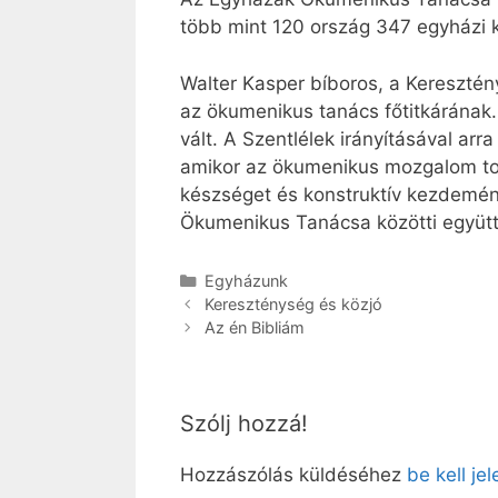
több mint 120 ország 347 egyházi 
Walter Kasper bíboros, a Keresztén
az ökumenikus tanács főtitkárának
vált. A Szentlélek irányításával ar
amikor az ökumenikus mozgalom tová
készséget és konstruktív kezdemén
Ökumenikus Tanácsa közötti együt
Kategória
Egyházunk
Kereszténység és közjó
Az én Bibliám
Szólj hozzá!
Hozzászólás küldéséhez
be kell je