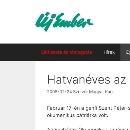
Kilépés
a
tartalomba
Előfizetés és támogatás
Hírek
E
Hatvanéves az
2008-02-24
Szerző:
Magyar Kurír
Február 17-én a genfi Szent Péter-s
ökumenikus pátriárka volt.
Az Egyházak Ökumenikus Tanácsa 19