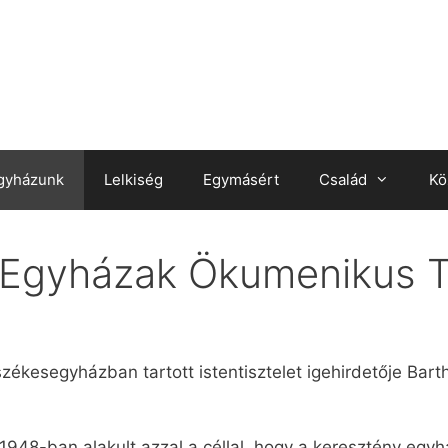
gyházunk
Lelkiség
Egymásért
Család
Kö
 Egyházak Ökumenikus 
zékesegyházban tartott istentisztelet igehirdetője Bart
48-ban alakult azzal a céllal, hogy a keresztény eg