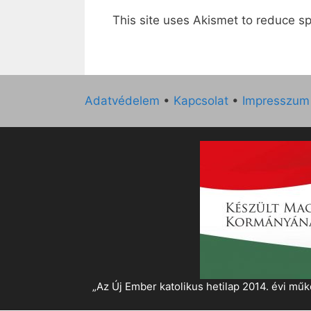
This site uses Akismet to reduce 
Adatvédelem
•
Kapcsolat
•
Impresszum
„Az Új Ember katolikus hetilap 2014. évi 