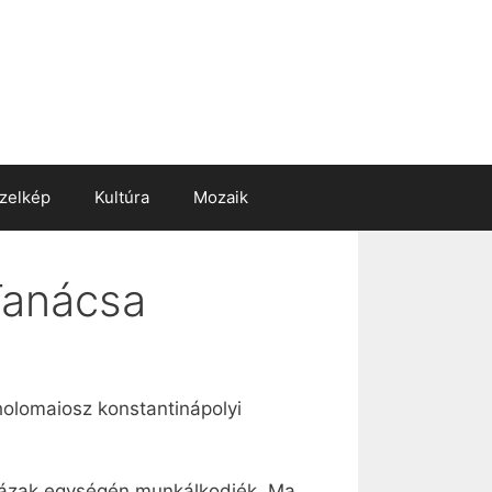
zelkép
Kultúra
Mozaik
Tanácsa
holomaiosz konstantinápolyi
yházak egységén munkálkodjék. Ma