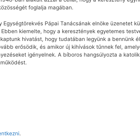
közösségét foglalja magában.
y Egységtörekvés Pápai Tanácsának elnöke üzenetet kül
. Ebben kiemelte, hogy a keresztények egyetemes test
ra kaptunk hivatást, hogy tudatában legyünk a bennünk é
bb erősödik, és amikor új kihívások tűnnek fel, amelyek
yezéseket igényelnek. A bíboros hangsúlyozta a katoli
tműködést.
lentkezni
.