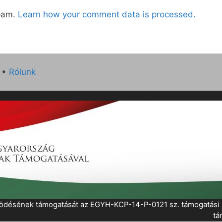
spam.
Learn how your comment data is processed.
•
Rólunk
működésének támogatását az EGYH-KCP-14-P-0121 sz. támogatás
tá