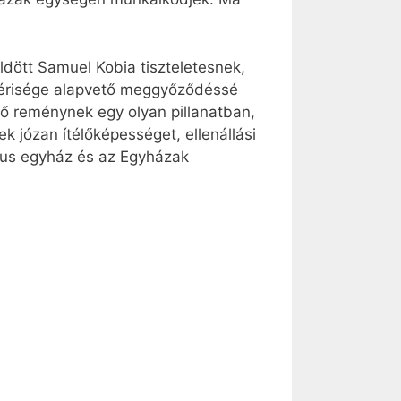
dött Samuel Kobia tiszteletesnek,
vérisége alapvető meggyőződéssé
lő reménynek egy olyan pillanatban,
 józan ítélőképességet, ellenállási
kus egyház és az Egyházak