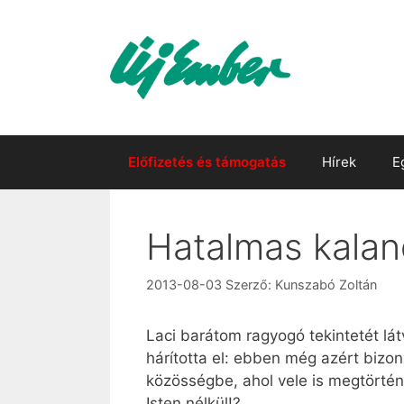
Kilépés
a
tartalomba
Előfizetés és támogatás
Hírek
E
Hatalmas kalan
2013-08-03
Szerző:
Kunszabó Zoltán
Laci barátom ragyogó tekintetét lát
hárította el: ebben még azért bizo
közösségbe, ahol vele is megtörtén
Isten nélkül!?