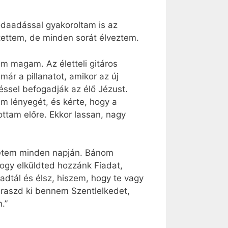
 odaadással gyakoroltam is az
tettem, de minden sorát élveztem.
am magam. Az életteli gitáros
ár a pillanatot, amikor az új
ssel befogadják az élő Jézust.
m lényegét, és kérte, hogy a
ottam előre. Ekkor lassan, nagy
letem minden napján. Bánom
ogy elküldted hozzánk Fiadat,
adtál és élsz, hiszem, hogy te vagy
Áraszd ki bennem Szentlelkedet,
.”