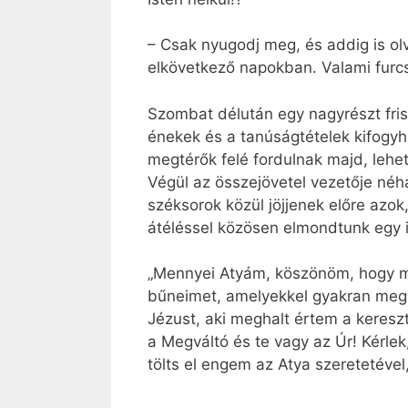
– Csak nyugodj meg, és addig is ol
elkövetkező napokban. Valami furcs
Szombat délután egy nagyrészt fris
énekek és a tanúságtételek kifogyha
megtérők felé fordulnak majd, leh
Végül az összejövetel vezetője né
széksorok közül jöjjenek előre azok
átéléssel közösen elmondtunk egy i
„Mennyei Atyám, köszönöm, hogy m
bűneimet, amelyekkel gyakran megb
Jézust, aki meghalt értem a keresz
a Megváltó és te vagy az Úr! Kérle
tölts el engem az Atya szeretetéve