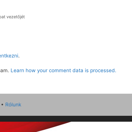
pat vezetőjét
lentkezni
.
spam.
Learn how your comment data is processed.
•
Rólunk