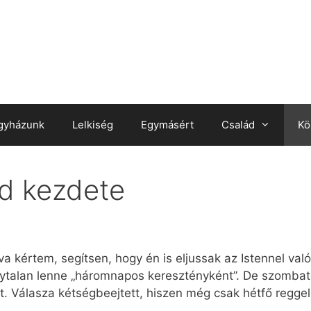
gyházunk
Lelkiség
Egymásért
Család
Kö
d kezdete
va kértem, segítsen, hogy én is eljussak az Istennel va
nytalan lenne „háromnapos keresztényként”. De szombat
t. Válasza kétségbeejtett, hiszen még csak hétfő regg