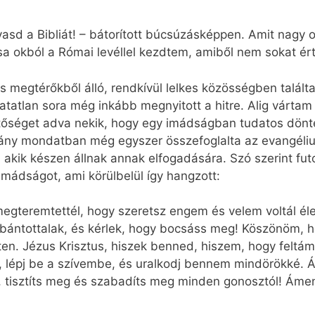
vasd a Bibliát! – bátorított búcsúzásképpen. Amit nagy
a okból a Római levéllel kezdtem, amiből nem sokat ér
s megtérőkből álló, rendkívül lelkes közösségben talált
tatlan sora még inkább megnyitott a hitre. Alig vártam m
etőséget adva nekik, hogy egy imádságban tudatos dönté
hány mondatban még egyszer összefoglalta az evangéliu
, akik készen állnak annak elfogadására. Szó szerint fut
mádságot, ami körülbelül így hangzott:
egteremtettél, hogy szeretsz engem és velem voltál é
ántottalak, és kérlek, hogy bocsáss meg! Köszönöm, h
ten. Jézus Krisztus, hiszek benned, hiszem, hogy feltám
k, lépj be a szívembe, és uralkodj bennem mindörökké. 
l, tisztíts meg és szabadíts meg minden gonosztól! Ámen