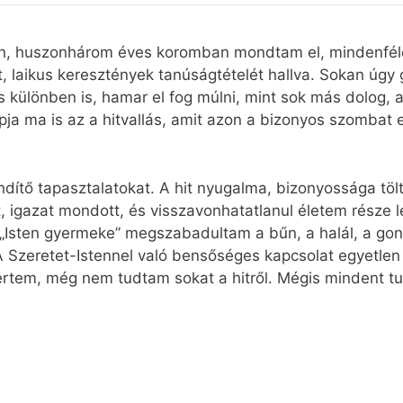
án, huszonhárom éves koromban mondtam el, mindenféle 
, laikus keresztények tanúságtételét hallva. Sokan úgy g
és különben is, hamar el fog múlni, mint sok más dolog, 
pja ma is az a hitvallás, amit azon a bizonyos szombat 
tő tapasztalatokat. A hit nyugalma, bizonyossága töltöt
, igazat mondott, és visszavonhatatlanul életem része le
 „Isten gyermeke” megszabadultam a bűn, a halál, a gon
 Szeretet-Istennel való bensőséges kapcsolat egyetlen
rtem, még nem tudtam sokat a hitről. Mégis mindent tud