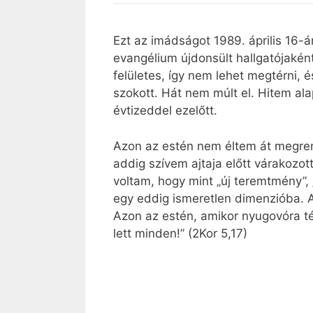
Ezt az imádságot 1989. április 16-
evangélium újdonsült hallgatójaként
felületes, így nem lehet megtérni, 
szokott. Hát nem múlt el. Hitem ala
évtizeddel ezelőtt.
Azon az estén nem éltem át megrendí
addig szívem ajtaja előtt várakozott
voltam, hogy mint „új teremtmény”,
egy eddig ismeretlen dimenzióba. A
Azon az estén, amikor nyugovóra té
lett minden!” (2Kor 5,17)