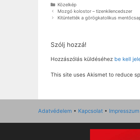
Kategória
Közelkép
Mozgó kolostor – tizenkilencedszer
Kitüntették a görögkatolikus mentőcsa
Szólj hozzá!
Hozzászólás küldéséhez
be kell je
This site uses Akismet to reduce 
Adatvédelem
•
Kapcsolat
•
Impresszum