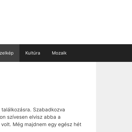
zelkép
Kultúra
Mozaik
ló találkozásra. Szabadkozva
on szívesen elvisz abba a
el volt. Még majdnem egy egész hét