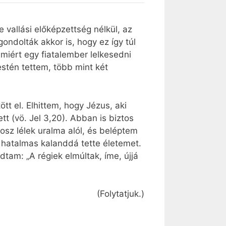
vallási előképzettség nélkül, az
ondolták akkor is, hogy ez így túl
amiért egy fiatalember lelkesedni
estén tettem, több mint két
t el. Elhittem, hogy Jézus, aki
tt (vö. Jel 3,20). Abban is biztos
osz lélek uralma alól, és beléptem
 hatalmas kalanddá tette életemet.
tam: „A régiek elmúltak, íme, újjá
(Folytatjuk.)