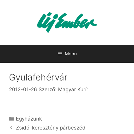
Kilépés
a
tartalomba
Menü
Gyulafehérvár
2012-01-26
Szerző:
Magyar Kurír
Kategória
Egyházunk
Zsidó–keresztény párbeszéd